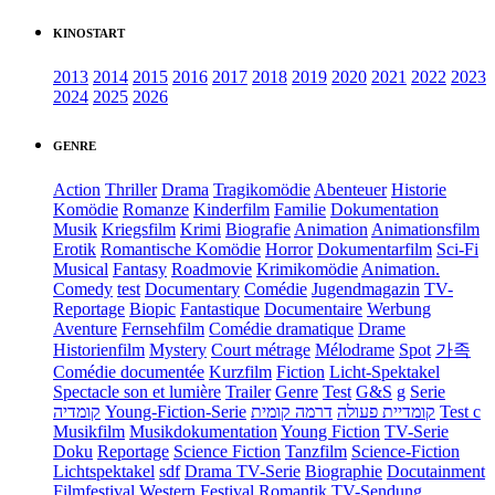
KINOSTART
2013
2014
2015
2016
2017
2018
2019
2020
2021
2022
2023
2024
2025
2026
GENRE
Action
Thriller
Drama
Tragikomödie
Abenteuer
Historie
Komödie
Romanze
Kinderfilm
Familie
Dokumentation
Musik
Kriegsfilm
Krimi
Biografie
Animation
Animationsfilm
Erotik
Romantische Komödie
Horror
Dokumentarfilm
Sci-Fi
Musical
Fantasy
Roadmovie
Krimikomödie
Animation.
Comedy
test
Documentary
Comédie
Jugendmagazin
TV-
Reportage
Biopic
Fantastique
Documentaire
Werbung
Aventure
Fernsehfilm
Comédie dramatique
Drame
Historienfilm
Mystery
Court métrage
Mélodrame
Spot
가족
Comédie documentée
Kurzfilm
Fiction
Licht-Spektakel
Spectacle son et lumière
Trailer
Genre
Test
G&S
g
Serie
קומדיה
Young-Fiction-Serie
דרמה קומית
קומדיית פעולה
Test c
Musikfilm
Musikdokumentation
Young Fiction
TV-Serie
Doku
Reportage
Science Fiction
Tanzfilm
Science-Fiction
Lichtspektakel
sdf
Drama TV-Serie
Biographie
Docutainment
Filmfestival
Western
Festival
Romantik
TV-Sendung