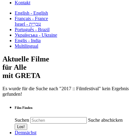
Kontakt
English - English
Français - France
עִבְרִית - Israel
Português - Brazil
Українська - Ukraine
Englis - India
Multilingual
Aktuelle Filme
für Alle
mit GRETA
Es wurde für die Suche nach "2017 :: Filmfestival" kein Ergebnis
gefunden!
Film Finden
Suchen
Suche abschicken
Demnächst