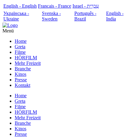
English - English
Français - France
עִבְרִית - Israel
Українська -
Svenska -
Português -
English -
Ukraine
Sweden
Brazil
India
Menü
Home
Greta
Filme
HÖRFILM
Mehr Freizeit
Branche
Kinos
Presse
Kontakt
Home
Greta
Filme
HÖRFILM
Mehr Freizeit
Branche
Kinos
Presse