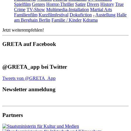
Spielfilm
Genres
Horror-Thriller
Satire
Divers
History
True
Crime
TV-Show
Multimedia-Installation
Martial Arts
Familienfilm
Kurzfilmfestival
Dokufiction
-
Austellung
Halle
am Berghain Berlin
Familie / Kinder
Kdrama
Jetzt weiterempfehlen!
GRETA auf Facebook
@GRETA_app bei Twitter
Tweets von @GRETA_App
Newsletter anmeldung
Partners