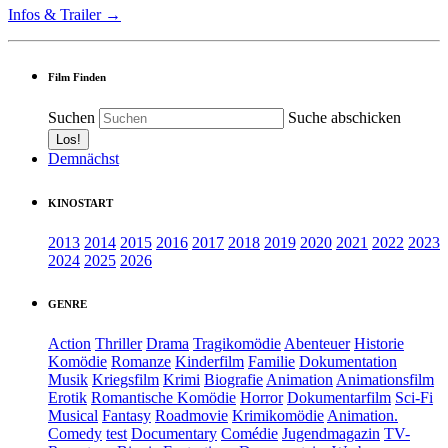
Infos & Trailer →
Film Finden
Suchen
Suche abschicken
Demnächst
KINOSTART
2013
2014
2015
2016
2017
2018
2019
2020
2021
2022
2023
2024
2025
2026
GENRE
Action
Thriller
Drama
Tragikomödie
Abenteuer
Historie
Komödie
Romanze
Kinderfilm
Familie
Dokumentation
Musik
Kriegsfilm
Krimi
Biografie
Animation
Animationsfilm
Erotik
Romantische Komödie
Horror
Dokumentarfilm
Sci-Fi
Musical
Fantasy
Roadmovie
Krimikomödie
Animation.
Comedy
test
Documentary
Comédie
Jugendmagazin
TV-