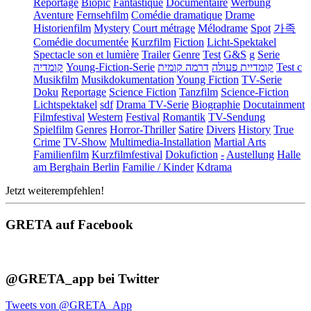
Reportage
Biopic
Fantastique
Documentaire
Werbung
Aventure
Fernsehfilm
Comédie dramatique
Drame
Historienfilm
Mystery
Court métrage
Mélodrame
Spot
가족
Comédie documentée
Kurzfilm
Fiction
Licht-Spektakel
Spectacle son et lumière
Trailer
Genre
Test
G&S
g
Serie
קומדיה
Young-Fiction-Serie
דרמה קומית
קומדיית פעולה
Test c
Musikfilm
Musikdokumentation
Young Fiction
TV-Serie
Doku
Reportage
Science Fiction
Tanzfilm
Science-Fiction
Lichtspektakel
sdf
Drama TV-Serie
Biographie
Docutainment
Filmfestival
Western
Festival
Romantik
TV-Sendung
Spielfilm
Genres
Horror-Thriller
Satire
Divers
History
True
Crime
TV-Show
Multimedia-Installation
Martial Arts
Familienfilm
Kurzfilmfestival
Dokufiction
-
Austellung
Halle
am Berghain Berlin
Familie / Kinder
Kdrama
Jetzt weiterempfehlen!
GRETA auf Facebook
@GRETA_app bei Twitter
Tweets von @GRETA_App