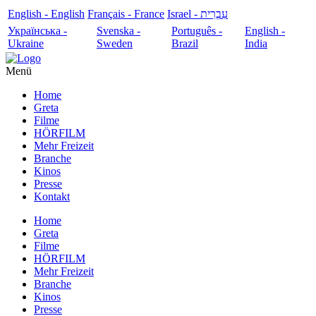
English - English
Français - France
עִבְרִית - Israel
Українська -
Svenska -
Português -
English -
Ukraine
Sweden
Brazil
India
Menü
Home
Greta
Filme
HÖRFILM
Mehr Freizeit
Branche
Kinos
Presse
Kontakt
Home
Greta
Filme
HÖRFILM
Mehr Freizeit
Branche
Kinos
Presse