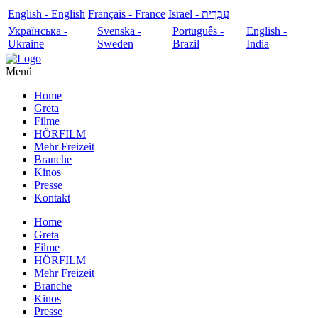
English - English
Français - France
עִבְרִית - Israel
Українська -
Svenska -
Português -
English -
Ukraine
Sweden
Brazil
India
Menü
Home
Greta
Filme
HÖRFILM
Mehr Freizeit
Branche
Kinos
Presse
Kontakt
Home
Greta
Filme
HÖRFILM
Mehr Freizeit
Branche
Kinos
Presse