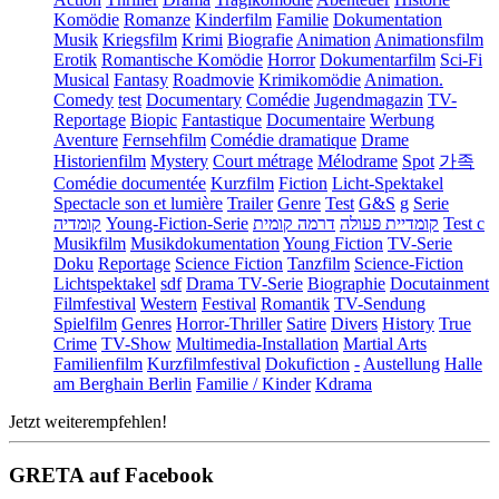
Komödie
Romanze
Kinderfilm
Familie
Dokumentation
Musik
Kriegsfilm
Krimi
Biografie
Animation
Animationsfilm
Erotik
Romantische Komödie
Horror
Dokumentarfilm
Sci-Fi
Musical
Fantasy
Roadmovie
Krimikomödie
Animation.
Comedy
test
Documentary
Comédie
Jugendmagazin
TV-
Reportage
Biopic
Fantastique
Documentaire
Werbung
Aventure
Fernsehfilm
Comédie dramatique
Drame
Historienfilm
Mystery
Court métrage
Mélodrame
Spot
가족
Comédie documentée
Kurzfilm
Fiction
Licht-Spektakel
Spectacle son et lumière
Trailer
Genre
Test
G&S
g
Serie
קומדיה
Young-Fiction-Serie
דרמה קומית
קומדיית פעולה
Test c
Musikfilm
Musikdokumentation
Young Fiction
TV-Serie
Doku
Reportage
Science Fiction
Tanzfilm
Science-Fiction
Lichtspektakel
sdf
Drama TV-Serie
Biographie
Docutainment
Filmfestival
Western
Festival
Romantik
TV-Sendung
Spielfilm
Genres
Horror-Thriller
Satire
Divers
History
True
Crime
TV-Show
Multimedia-Installation
Martial Arts
Familienfilm
Kurzfilmfestival
Dokufiction
-
Austellung
Halle
am Berghain Berlin
Familie / Kinder
Kdrama
Jetzt weiterempfehlen!
GRETA auf Facebook