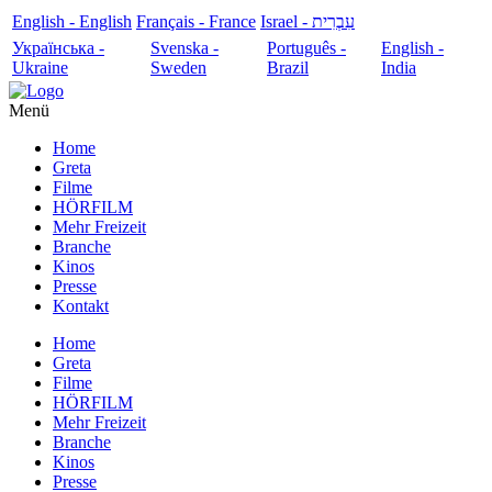
English - English
Français - France
עִבְרִית - Israel
Українська -
Svenska -
Português -
English -
Ukraine
Sweden
Brazil
India
Menü
Home
Greta
Filme
HÖRFILM
Mehr Freizeit
Branche
Kinos
Presse
Kontakt
Home
Greta
Filme
HÖRFILM
Mehr Freizeit
Branche
Kinos
Presse