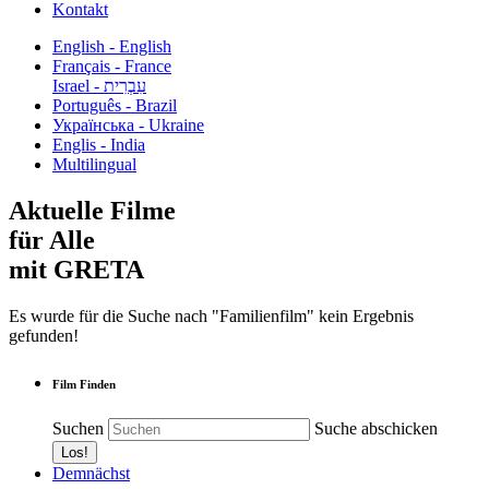
Kontakt
English - English
Français - France
עִבְרִית - Israel
Português - Brazil
Українська - Ukraine
Englis - India
Multilingual
Aktuelle Filme
für Alle
mit GRETA
Es wurde für die Suche nach "Familienfilm" kein Ergebnis
gefunden!
Film Finden
Suchen
Suche abschicken
Demnächst