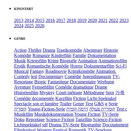
KINOSTART
2013
2014
2015
2016
2017
2018
2019
2020
2021
2022
2023
2024
2025
2026
GENRE
Action
Thriller
Drama
Tragikomödie
Abenteuer
Historie
Komödie
Romanze
Kinderfilm
Familie
Dokumentation
Musik
Kriegsfilm
Krimi
Biografie
Animation
Animationsfilm
Erotik
Romantische Komödie
Horror
Dokumentarfilm
Sci-Fi
Musical
Fantasy
Roadmovie
Krimikomödie
Animation.
Comedy
test
Documentary
Comédie
Jugendmagazin
TV-
Reportage
Biopic
Fantastique
Documentaire
Werbung
Aventure
Fernsehfilm
Comédie dramatique
Drame
Historienfilm
Mystery
Court métrage
Mélodrame
Spot
가족
Comédie documentée
Kurzfilm
Fiction
Licht-Spektakel
Spectacle son et lumière
Trailer
Genre
Test
G&S
g
Serie
קומדיה
Young-Fiction-Serie
דרמה קומית
קומדיית פעולה
Test c
Musikfilm
Musikdokumentation
Young Fiction
TV-Serie
Doku
Reportage
Science Fiction
Tanzfilm
Science-Fiction
Lichtspektakel
sdf
Drama TV-Serie
Biographie
Docutainment
Filmfestival
Western
Festival
Romantik
TV-Sendung