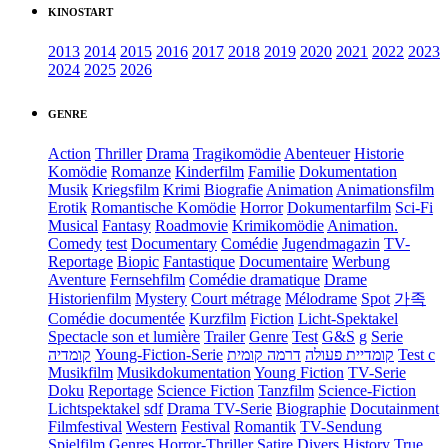
KINOSTART
2013
2014
2015
2016
2017
2018
2019
2020
2021
2022
2023
2024
2025
2026
GENRE
Action
Thriller
Drama
Tragikomödie
Abenteuer
Historie
Komödie
Romanze
Kinderfilm
Familie
Dokumentation
Musik
Kriegsfilm
Krimi
Biografie
Animation
Animationsfilm
Erotik
Romantische Komödie
Horror
Dokumentarfilm
Sci-Fi
Musical
Fantasy
Roadmovie
Krimikomödie
Animation.
Comedy
test
Documentary
Comédie
Jugendmagazin
TV-
Reportage
Biopic
Fantastique
Documentaire
Werbung
Aventure
Fernsehfilm
Comédie dramatique
Drame
Historienfilm
Mystery
Court métrage
Mélodrame
Spot
가족
Comédie documentée
Kurzfilm
Fiction
Licht-Spektakel
Spectacle son et lumière
Trailer
Genre
Test
G&S
g
Serie
קומדיה
Young-Fiction-Serie
דרמה קומית
קומדיית פעולה
Test c
Musikfilm
Musikdokumentation
Young Fiction
TV-Serie
Doku
Reportage
Science Fiction
Tanzfilm
Science-Fiction
Lichtspektakel
sdf
Drama TV-Serie
Biographie
Docutainment
Filmfestival
Western
Festival
Romantik
TV-Sendung
Spielfilm
Genres
Horror-Thriller
Satire
Divers
History
True