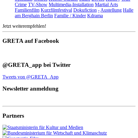
Crime
TV-Show
Multimedia-Installation
Martial Arts
Familienfilm
Kurzfilmfestival
Dokufiction
-
Austellung
Halle
am Berghain Berlin
Familie / Kinder
Kdrama
Jetzt weiterempfehlen!
GRETA auf Facebook
@GRETA_app bei Twitter
Tweets von @GRETA_App
Newsletter anmeldung
Partners