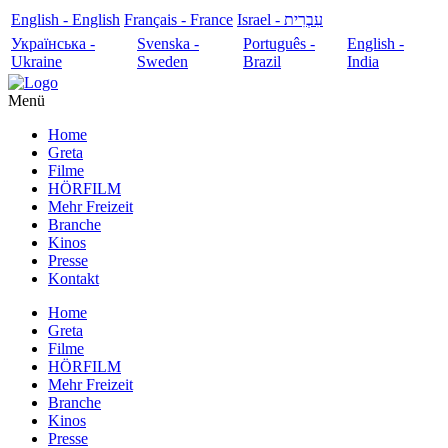
English - English
Français - France
עִבְרִית - Israel
Українська -
Svenska -
Português -
English -
Ukraine
Sweden
Brazil
India
Menü
Home
Greta
Filme
HÖRFILM
Mehr Freizeit
Branche
Kinos
Presse
Kontakt
Home
Greta
Filme
HÖRFILM
Mehr Freizeit
Branche
Kinos
Presse