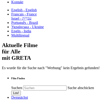
Kontakt
English - English
Français - France
עִבְרִית - Israel
Português - Brazil
Українська - Ukraine
Englis - India
Multilingual
Aktuelle Filme
für Alle
mit GRETA
Es wurde für die Suche nach "Werbung" kein Ergebnis gefunden!
Film Finden
Suchen
Suche abschicken
Demnächst