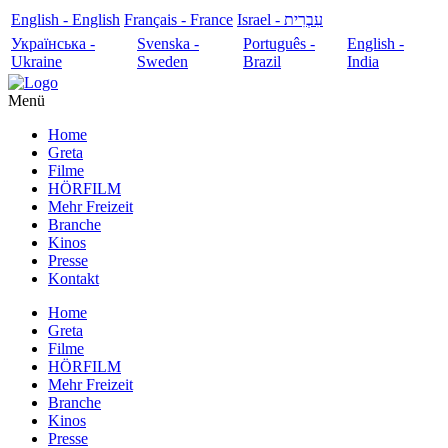
English - English
Français - France
עִבְרִית - Israel
Українська -
Svenska -
Português -
English -
Ukraine
Sweden
Brazil
India
Menü
Home
Greta
Filme
HÖRFILM
Mehr Freizeit
Branche
Kinos
Presse
Kontakt
Home
Greta
Filme
HÖRFILM
Mehr Freizeit
Branche
Kinos
Presse