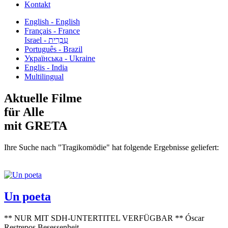
Kontakt
English - English
Français - France
עִבְרִית - Israel
Português - Brazil
Українська - Ukraine
Englis - India
Multilingual
Aktuelle Filme
für Alle
mit GRETA
Ihre Suche nach "Tragikomödie" hat folgende Ergebnisse geliefert:
Un poeta
** NUR MIT SDH-UNTERTITEL VERFÜGBAR ** Óscar
Restrepos Besessenheit...