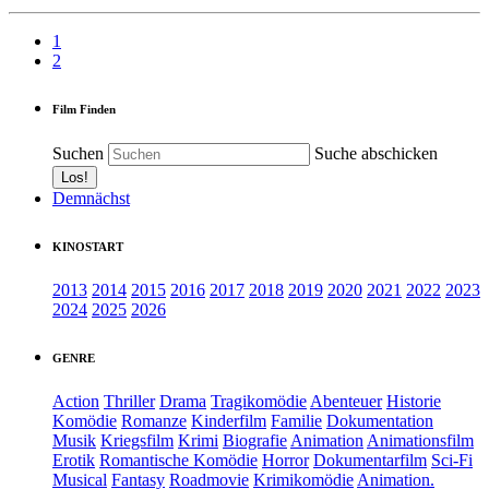
1
2
Film Finden
Suchen
Suche abschicken
Demnächst
KINOSTART
2013
2014
2015
2016
2017
2018
2019
2020
2021
2022
2023
2024
2025
2026
GENRE
Action
Thriller
Drama
Tragikomödie
Abenteuer
Historie
Komödie
Romanze
Kinderfilm
Familie
Dokumentation
Musik
Kriegsfilm
Krimi
Biografie
Animation
Animationsfilm
Erotik
Romantische Komödie
Horror
Dokumentarfilm
Sci-Fi
Musical
Fantasy
Roadmovie
Krimikomödie
Animation.