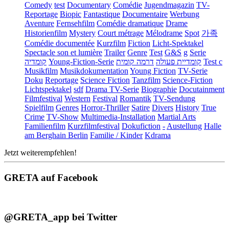
Comedy
test
Documentary
Comédie
Jugendmagazin
TV-
Reportage
Biopic
Fantastique
Documentaire
Werbung
Aventure
Fernsehfilm
Comédie dramatique
Drame
Historienfilm
Mystery
Court métrage
Mélodrame
Spot
가족
Comédie documentée
Kurzfilm
Fiction
Licht-Spektakel
Spectacle son et lumière
Trailer
Genre
Test
G&S
g
Serie
קומדיה
Young-Fiction-Serie
דרמה קומית
קומדיית פעולה
Test c
Musikfilm
Musikdokumentation
Young Fiction
TV-Serie
Doku
Reportage
Science Fiction
Tanzfilm
Science-Fiction
Lichtspektakel
sdf
Drama TV-Serie
Biographie
Docutainment
Filmfestival
Western
Festival
Romantik
TV-Sendung
Spielfilm
Genres
Horror-Thriller
Satire
Divers
History
True
Crime
TV-Show
Multimedia-Installation
Martial Arts
Familienfilm
Kurzfilmfestival
Dokufiction
-
Austellung
Halle
am Berghain Berlin
Familie / Kinder
Kdrama
Jetzt weiterempfehlen!
GRETA auf Facebook
@GRETA_app bei Twitter