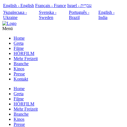
English - English
Français - France
עִבְרִית - Israel
Українська -
Svenska -
Português -
English -
Ukraine
Sweden
Brazil
India
Menü
Home
Greta
Filme
HÖRFILM
Mehr Freizeit
Branche
Kinos
Presse
Kontakt
Home
Greta
Filme
HÖRFILM
Mehr Freizeit
Branche
Kinos
Presse