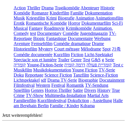
Action
Thriller
Drama
Tragikomödie
Abenteuer
Historie
Komödie
Romanze
Kinderfilm
Familie
Dokumentation
Musik
Kriegsfilm
Krimi
Biografie
Animation
Animationsfilm
Erotik
Romantische Komödie
Horror
Dokumentarfilm
Sci-Fi
Musical
Fantasy
Roadmovie
Krimikomödie
Animation.
Comedy
test
Documentary
Comédie
Jugendmagazin
TV-
Reportage
Biopic
Fantastique
Documentaire
Werbung
Aventure
Fernsehfilm
Comédie dramatique
Drame
Historienfilm
Mystery
Court métrage
Mélodrame
Spot
가족
Comédie documentée
Kurzfilm
Fiction
Licht-Spektakel
Spectacle son et lumière
Trailer
Genre
Test
G&S
g
Serie
קומדיה
Young-Fiction-Serie
דרמה קומית
קומדיית פעולה
Test c
Musikfilm
Musikdokumentation
Young Fiction
TV-Serie
Doku
Reportage
Science Fiction
Tanzfilm
Science-Fiction
Lichtspektakel
sdf
Drama TV-Serie
Biographie
Docutainment
Filmfestival
Western
Festival
Romantik
TV-Sendung
Spielfilm
Genres
Horror-Thriller
Satire
Divers
History
True
Crime
TV-Show
Multimedia-Installation
Martial Arts
Familienfilm
Kurzfilmfestival
Dokufiction
-
Austellung
Halle
am Berghain Berlin
Familie / Kinder
Kdrama
Jetzt weiterempfehlen!