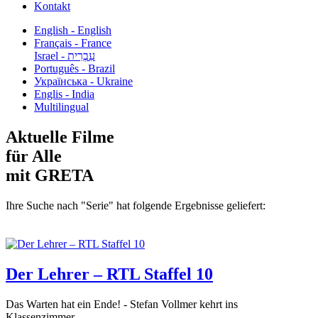
Kontakt
English - English
Français - France
עִבְרִית - Israel
Português - Brazil
Українська - Ukraine
Englis - India
Multilingual
Aktuelle Filme
für Alle
mit GRETA
Ihre Suche nach "Serie" hat folgende Ergebnisse geliefert:
Der Lehrer – RTL Staffel 10
Das Warten hat ein Ende! - Stefan Vollmer kehrt ins
Klassenzimmer...