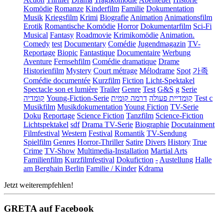
Komödie
Romanze
Kinderfilm
Familie
Dokumentation
Musik
Kriegsfilm
Krimi
Biografie
Animation
Animationsfilm
Erotik
Romantische Komödie
Horror
Dokumentarfilm
Sci-Fi
Musical
Fantasy
Roadmovie
Krimikomödie
Animation.
Comedy
test
Documentary
Comédie
Jugendmagazin
TV-
Reportage
Biopic
Fantastique
Documentaire
Werbung
Aventure
Fernsehfilm
Comédie dramatique
Drame
Historienfilm
Mystery
Court métrage
Mélodrame
Spot
가족
Comédie documentée
Kurzfilm
Fiction
Licht-Spektakel
Spectacle son et lumière
Trailer
Genre
Test
G&S
g
Serie
קומדיה
Young-Fiction-Serie
דרמה קומית
קומדיית פעולה
Test c
Musikfilm
Musikdokumentation
Young Fiction
TV-Serie
Doku
Reportage
Science Fiction
Tanzfilm
Science-Fiction
Lichtspektakel
sdf
Drama TV-Serie
Biographie
Docutainment
Filmfestival
Western
Festival
Romantik
TV-Sendung
Spielfilm
Genres
Horror-Thriller
Satire
Divers
History
True
Crime
TV-Show
Multimedia-Installation
Martial Arts
Familienfilm
Kurzfilmfestival
Dokufiction
-
Austellung
Halle
am Berghain Berlin
Familie / Kinder
Kdrama
Jetzt weiterempfehlen!
GRETA auf Facebook