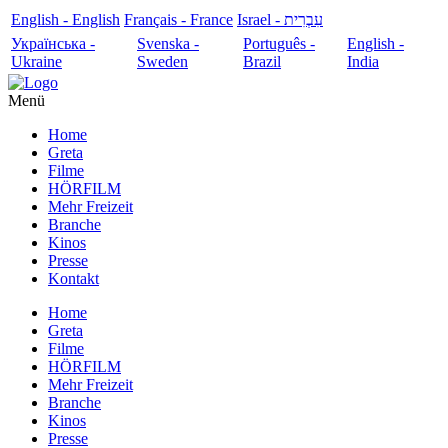
English - English
Français - France
עִבְרִית - Israel
Українська -
Svenska -
Português -
English -
Ukraine
Sweden
Brazil
India
Menü
Home
Greta
Filme
HÖRFILM
Mehr Freizeit
Branche
Kinos
Presse
Kontakt
Home
Greta
Filme
HÖRFILM
Mehr Freizeit
Branche
Kinos
Presse