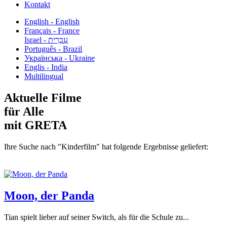
Kontakt
English - English
Français - France
עִבְרִית - Israel
Português - Brazil
Українська - Ukraine
Englis - India
Multilingual
Aktuelle Filme
für Alle
mit GRETA
Ihre Suche nach "Kinderfilm" hat folgende Ergebnisse geliefert:
Moon, der Panda
Tian spielt lieber auf seiner Switch, als für die Schule zu...