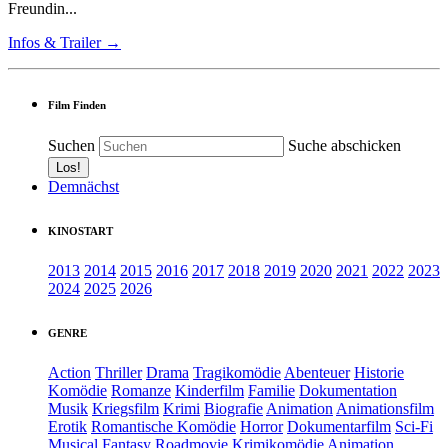
Freundin...
Infos & Trailer →
Film Finden
Suchen
Suche abschicken
Demnächst
KINOSTART
2013
2014
2015
2016
2017
2018
2019
2020
2021
2022
2023
2024
2025
2026
GENRE
Action
Thriller
Drama
Tragikomödie
Abenteuer
Historie
Komödie
Romanze
Kinderfilm
Familie
Dokumentation
Musik
Kriegsfilm
Krimi
Biografie
Animation
Animationsfilm
Erotik
Romantische Komödie
Horror
Dokumentarfilm
Sci-Fi
Musical
Fantasy
Roadmovie
Krimikomödie
Animation.