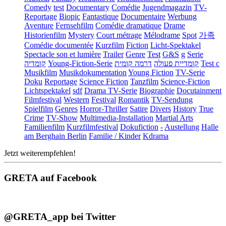
Comedy
test
Documentary
Comédie
Jugendmagazin
TV-
Reportage
Biopic
Fantastique
Documentaire
Werbung
Aventure
Fernsehfilm
Comédie dramatique
Drame
Historienfilm
Mystery
Court métrage
Mélodrame
Spot
가족
Comédie documentée
Kurzfilm
Fiction
Licht-Spektakel
Spectacle son et lumière
Trailer
Genre
Test
G&S
g
Serie
קומדיה
Young-Fiction-Serie
דרמה קומית
קומדיית פעולה
Test c
Musikfilm
Musikdokumentation
Young Fiction
TV-Serie
Doku
Reportage
Science Fiction
Tanzfilm
Science-Fiction
Lichtspektakel
sdf
Drama TV-Serie
Biographie
Docutainment
Filmfestival
Western
Festival
Romantik
TV-Sendung
Spielfilm
Genres
Horror-Thriller
Satire
Divers
History
True
Crime
TV-Show
Multimedia-Installation
Martial Arts
Familienfilm
Kurzfilmfestival
Dokufiction
-
Austellung
Halle
am Berghain Berlin
Familie / Kinder
Kdrama
Jetzt weiterempfehlen!
GRETA auf Facebook
@GRETA_app bei Twitter