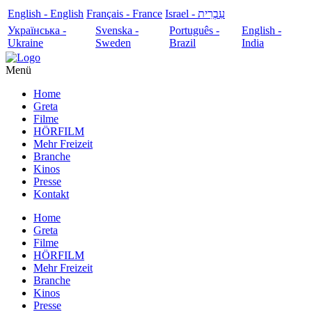
English - English
Français - France
עִבְרִית - Israel
Українська -
Svenska -
Português -
English -
Ukraine
Sweden
Brazil
India
Menü
Home
Greta
Filme
HÖRFILM
Mehr Freizeit
Branche
Kinos
Presse
Kontakt
Home
Greta
Filme
HÖRFILM
Mehr Freizeit
Branche
Kinos
Presse