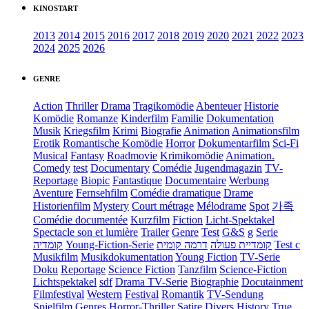
KINOSTART
2013
2014
2015
2016
2017
2018
2019
2020
2021
2022
2023
2024
2025
2026
GENRE
Action
Thriller
Drama
Tragikomödie
Abenteuer
Historie
Komödie
Romanze
Kinderfilm
Familie
Dokumentation
Musik
Kriegsfilm
Krimi
Biografie
Animation
Animationsfilm
Erotik
Romantische Komödie
Horror
Dokumentarfilm
Sci-Fi
Musical
Fantasy
Roadmovie
Krimikomödie
Animation.
Comedy
test
Documentary
Comédie
Jugendmagazin
TV-
Reportage
Biopic
Fantastique
Documentaire
Werbung
Aventure
Fernsehfilm
Comédie dramatique
Drame
Historienfilm
Mystery
Court métrage
Mélodrame
Spot
가족
Comédie documentée
Kurzfilm
Fiction
Licht-Spektakel
Spectacle son et lumière
Trailer
Genre
Test
G&S
g
Serie
קומדיה
Young-Fiction-Serie
דרמה קומית
קומדיית פעולה
Test c
Musikfilm
Musikdokumentation
Young Fiction
TV-Serie
Doku
Reportage
Science Fiction
Tanzfilm
Science-Fiction
Lichtspektakel
sdf
Drama TV-Serie
Biographie
Docutainment
Filmfestival
Western
Festival
Romantik
TV-Sendung
Spielfilm
Genres
Horror-Thriller
Satire
Divers
History
True