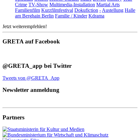
Crime
TV-Show
Multimedia-Installation
Martial Arts
Familienfilm
Kurzfilmfestival
Dokufiction
-
Austellung
Halle
am Berghain Berlin
Familie / Kinder
Kdrama
Jetzt weiterempfehlen!
GRETA auf Facebook
@GRETA_app bei Twitter
Tweets von @GRETA_App
Newsletter anmeldung
Partners