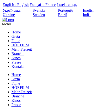
English - English
Français - France
עִבְרִית - Israel
Українська -
Svenska -
Português -
English -
Ukraine
Sweden
Brazil
India
Menü
Home
Greta
Filme
HÖRFILM
Mehr Freizeit
Branche
Kinos
Presse
Kontakt
Home
Greta
Filme
HÖRFILM
Mehr Freizeit
Branche
Kinos
Presse