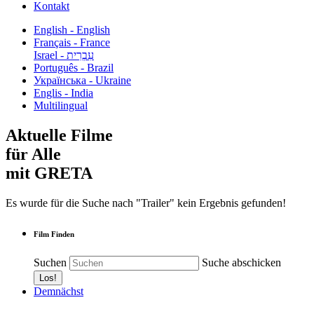
Kontakt
English - English
Français - France
עִבְרִית - Israel
Português - Brazil
Українська - Ukraine
Englis - India
Multilingual
Aktuelle Filme
für Alle
mit GRETA
Es wurde für die Suche nach "Trailer" kein Ergebnis gefunden!
Film Finden
Suchen
Suche abschicken
Demnächst