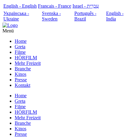
English - English
Français - France
עִבְרִית - Israel
Українська -
Svenska -
Português -
English -
Ukraine
Sweden
Brazil
India
Menü
Home
Greta
Filme
HÖRFILM
Mehr Freizeit
Branche
Kinos
Presse
Kontakt
Home
Greta
Filme
HÖRFILM
Mehr Freizeit
Branche
Kinos
Presse