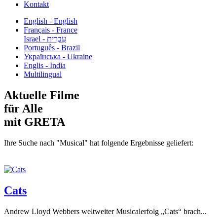
Kontakt
English - English
Français - France
עִבְרִית - Israel
Português - Brazil
Українська - Ukraine
Englis - India
Multilingual
Aktuelle Filme
für Alle
mit GRETA
Ihre Suche nach "Musical" hat folgende Ergebnisse geliefert:
Cats
Andrew Lloyd Webbers weltweiter Musicalerfolg „Cats“ brach...