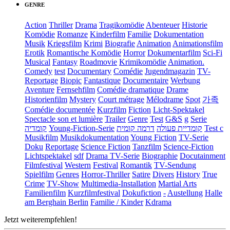
GENRE
Action
Thriller
Drama
Tragikomödie
Abenteuer
Historie
Komödie
Romanze
Kinderfilm
Familie
Dokumentation
Musik
Kriegsfilm
Krimi
Biografie
Animation
Animationsfilm
Erotik
Romantische Komödie
Horror
Dokumentarfilm
Sci-Fi
Musical
Fantasy
Roadmovie
Krimikomödie
Animation.
Comedy
test
Documentary
Comédie
Jugendmagazin
TV-
Reportage
Biopic
Fantastique
Documentaire
Werbung
Aventure
Fernsehfilm
Comédie dramatique
Drame
Historienfilm
Mystery
Court métrage
Mélodrame
Spot
가족
Comédie documentée
Kurzfilm
Fiction
Licht-Spektakel
Spectacle son et lumière
Trailer
Genre
Test
G&S
g
Serie
קומדיה
Young-Fiction-Serie
דרמה קומית
קומדיית פעולה
Test c
Musikfilm
Musikdokumentation
Young Fiction
TV-Serie
Doku
Reportage
Science Fiction
Tanzfilm
Science-Fiction
Lichtspektakel
sdf
Drama TV-Serie
Biographie
Docutainment
Filmfestival
Western
Festival
Romantik
TV-Sendung
Spielfilm
Genres
Horror-Thriller
Satire
Divers
History
True
Crime
TV-Show
Multimedia-Installation
Martial Arts
Familienfilm
Kurzfilmfestival
Dokufiction
-
Austellung
Halle
am Berghain Berlin
Familie / Kinder
Kdrama
Jetzt weiterempfehlen!