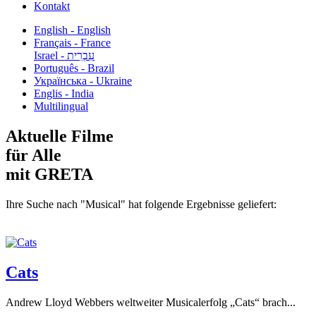
Kontakt
English - English
Français - France
עִבְרִית - Israel
Português - Brazil
Українська - Ukraine
Englis - India
Multilingual
Aktuelle Filme
für Alle
mit GRETA
Ihre Suche nach "Musical" hat folgende Ergebnisse geliefert:
Cats
Andrew Lloyd Webbers weltweiter Musicalerfolg „Cats“ brach...