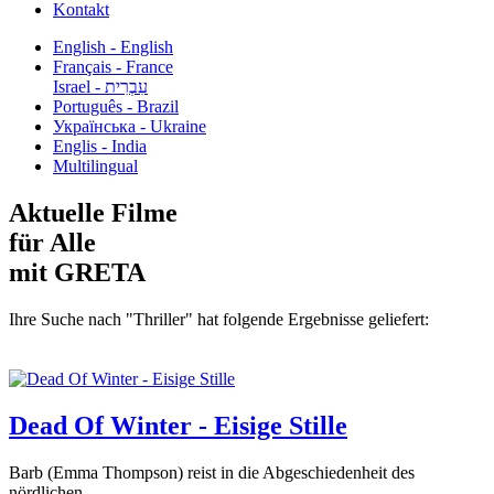
Kontakt
English - English
Français - France
עִבְרִית - Israel
Português - Brazil
Українська - Ukraine
Englis - India
Multilingual
Aktuelle Filme
für Alle
mit GRETA
Ihre Suche nach "Thriller" hat folgende Ergebnisse geliefert:
Dead Of Winter - Eisige Stille
Barb (Emma Thompson) reist in die Abgeschiedenheit des
nördlichen...