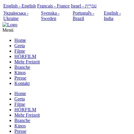
English - English
Français - France
עִבְרִית - Israel
Українська -
Svenska -
Português -
English -
Ukraine
Sweden
Brazil
India
Menü
Home
Greta
Filme
HÖRFILM
Mehr Freizeit
Branche
Kinos
Presse
Kontakt
Home
Greta
Filme
HÖRFILM
Mehr Freizeit
Branche
Kinos
Presse