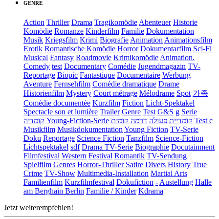
GENRE
Action
Thriller
Drama
Tragikomödie
Abenteuer
Historie
Komödie
Romanze
Kinderfilm
Familie
Dokumentation
Musik
Kriegsfilm
Krimi
Biografie
Animation
Animationsfilm
Erotik
Romantische Komödie
Horror
Dokumentarfilm
Sci-Fi
Musical
Fantasy
Roadmovie
Krimikomödie
Animation.
Comedy
test
Documentary
Comédie
Jugendmagazin
TV-
Reportage
Biopic
Fantastique
Documentaire
Werbung
Aventure
Fernsehfilm
Comédie dramatique
Drame
Historienfilm
Mystery
Court métrage
Mélodrame
Spot
가족
Comédie documentée
Kurzfilm
Fiction
Licht-Spektakel
Spectacle son et lumière
Trailer
Genre
Test
G&S
g
Serie
קומדיה
Young-Fiction-Serie
דרמה קומית
קומדיית פעולה
Test c
Musikfilm
Musikdokumentation
Young Fiction
TV-Serie
Doku
Reportage
Science Fiction
Tanzfilm
Science-Fiction
Lichtspektakel
sdf
Drama TV-Serie
Biographie
Docutainment
Filmfestival
Western
Festival
Romantik
TV-Sendung
Spielfilm
Genres
Horror-Thriller
Satire
Divers
History
True
Crime
TV-Show
Multimedia-Installation
Martial Arts
Familienfilm
Kurzfilmfestival
Dokufiction
-
Austellung
Halle
am Berghain Berlin
Familie / Kinder
Kdrama
Jetzt weiterempfehlen!