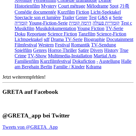
Aventure
Fernsehfilm
Comédie dramatique
Drame
Historienfilm
Mystery
Court métrage
Mélodrame
Spot
가족
Comédie documentée
Kurzfilm
Fiction
Licht-Spektakel
Spectacle son et lumière
Trailer
Genre
Test
G&S
g
Serie
קומדיה
Young-Fiction-Serie
דרמה קומית
קומדיית פעולה
Test c
Musikfilm
Musikdokumentation
Young Fiction
TV-Serie
Doku
Reportage
Science Fiction
Tanzfilm
Science-Fiction
Lichtspektakel
sdf
Drama TV-Serie
Biographie
Docutainment
Filmfestival
Western
Festival
Romantik
TV-Sendung
Spielfilm
Genres
Horror-Thriller
Satire
Divers
History
True
Crime
TV-Show
Multimedia-Installation
Martial Arts
Familienfilm
Kurzfilmfestival
Dokufiction
-
Austellung
Halle
am Berghain Berlin
Familie / Kinder
Kdrama
Jetzt weiterempfehlen!
GRETA auf Facebook
@GRETA_app bei Twitter
Tweets von @GRETA_App