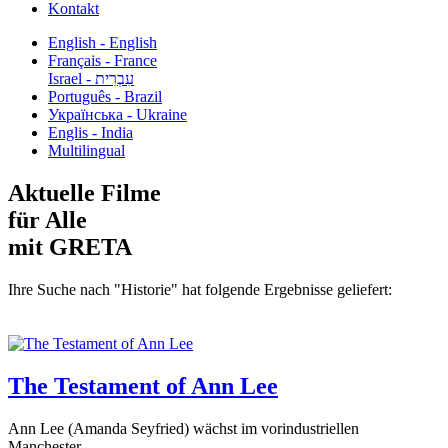
Kontakt
English - English
Français - France
עִבְרִית - Israel
Português - Brazil
Українська - Ukraine
Englis - India
Multilingual
Aktuelle Filme
für Alle
mit GRETA
Ihre Suche nach "Historie" hat folgende Ergebnisse geliefert:
The Testament of Ann Lee
Ann Lee (Amanda Seyfried) wächst im vorindustriellen
Manchester...