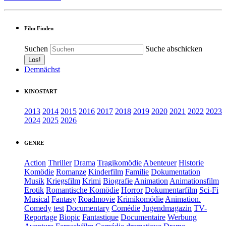
Film Finden
Suchen
Suche abschicken
Demnächst
KINOSTART
2013
2014
2015
2016
2017
2018
2019
2020
2021
2022
2023
2024
2025
2026
GENRE
Action
Thriller
Drama
Tragikomödie
Abenteuer
Historie
Komödie
Romanze
Kinderfilm
Familie
Dokumentation
Musik
Kriegsfilm
Krimi
Biografie
Animation
Animationsfilm
Erotik
Romantische Komödie
Horror
Dokumentarfilm
Sci-Fi
Musical
Fantasy
Roadmovie
Krimikomödie
Animation.
Comedy
test
Documentary
Comédie
Jugendmagazin
TV-
Reportage
Biopic
Fantastique
Documentaire
Werbung