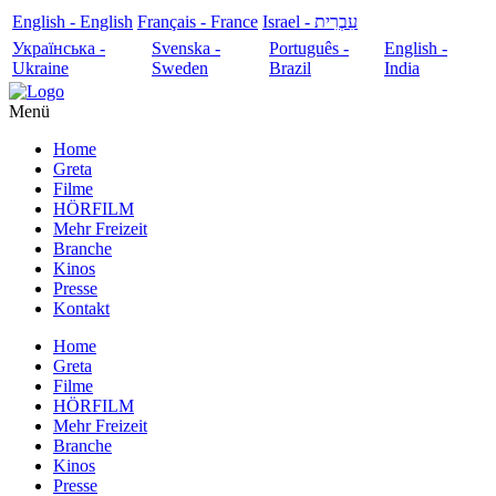
English - English
Français - France
עִבְרִית - Israel
Українська -
Svenska -
Português -
English -
Ukraine
Sweden
Brazil
India
Menü
Home
Greta
Filme
HÖRFILM
Mehr Freizeit
Branche
Kinos
Presse
Kontakt
Home
Greta
Filme
HÖRFILM
Mehr Freizeit
Branche
Kinos
Presse