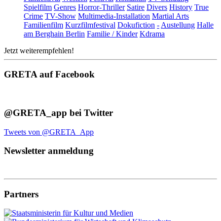
Spielfilm
Genres
Horror-Thriller
Satire
Divers
History
True
Crime
TV-Show
Multimedia-Installation
Martial Arts
Familienfilm
Kurzfilmfestival
Dokufiction
-
Austellung
Halle
am Berghain Berlin
Familie / Kinder
Kdrama
Jetzt weiterempfehlen!
GRETA auf Facebook
@GRETA_app bei Twitter
Tweets von @GRETA_App
Newsletter anmeldung
Partners