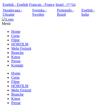
English - English
Français - France
עִבְרִית - Israel
Українська -
Svenska -
Português -
English -
Ukraine
Sweden
Brazil
India
Menü
Home
Greta
Filme
HÖRFILM
Mehr Freizeit
Branche
Kinos
Presse
Kontakt
Home
Greta
Filme
HÖRFILM
Mehr Freizeit
Branche
Kinos
Presse