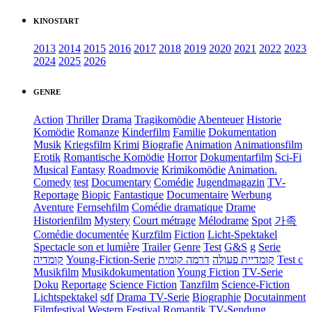
KINOSTART
2013
2014
2015
2016
2017
2018
2019
2020
2021
2022
2023
2024
2025
2026
GENRE
Action
Thriller
Drama
Tragikomödie
Abenteuer
Historie
Komödie
Romanze
Kinderfilm
Familie
Dokumentation
Musik
Kriegsfilm
Krimi
Biografie
Animation
Animationsfilm
Erotik
Romantische Komödie
Horror
Dokumentarfilm
Sci-Fi
Musical
Fantasy
Roadmovie
Krimikomödie
Animation.
Comedy
test
Documentary
Comédie
Jugendmagazin
TV-
Reportage
Biopic
Fantastique
Documentaire
Werbung
Aventure
Fernsehfilm
Comédie dramatique
Drame
Historienfilm
Mystery
Court métrage
Mélodrame
Spot
가족
Comédie documentée
Kurzfilm
Fiction
Licht-Spektakel
Spectacle son et lumière
Trailer
Genre
Test
G&S
g
Serie
קומדיה
Young-Fiction-Serie
דרמה קומית
קומדיית פעולה
Test c
Musikfilm
Musikdokumentation
Young Fiction
TV-Serie
Doku
Reportage
Science Fiction
Tanzfilm
Science-Fiction
Lichtspektakel
sdf
Drama TV-Serie
Biographie
Docutainment
Filmfestival
Western
Festival
Romantik
TV-Sendung