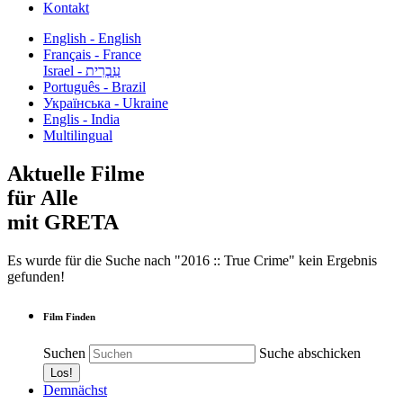
Kontakt
English - English
Français - France
עִבְרִית - Israel
Português - Brazil
Українська - Ukraine
Englis - India
Multilingual
Aktuelle Filme
für Alle
mit GRETA
Es wurde für die Suche nach "2016 :: True Crime" kein Ergebnis
gefunden!
Film Finden
Suchen
Suche abschicken
Demnächst