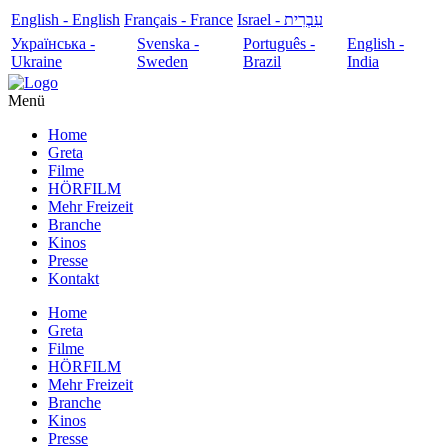
English - English
Français - France
עִבְרִית - Israel
Українська -
Svenska -
Português -
English -
Ukraine
Sweden
Brazil
India
Menü
Home
Greta
Filme
HÖRFILM
Mehr Freizeit
Branche
Kinos
Presse
Kontakt
Home
Greta
Filme
HÖRFILM
Mehr Freizeit
Branche
Kinos
Presse