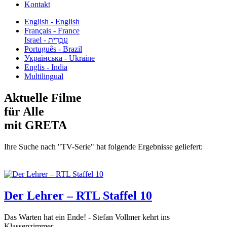
Kontakt
English - English
Français - France
עִבְרִית - Israel
Português - Brazil
Українська - Ukraine
Englis - India
Multilingual
Aktuelle Filme
für Alle
mit GRETA
Ihre Suche nach "TV-Serie" hat folgende Ergebnisse geliefert:
Der Lehrer – RTL Staffel 10
Das Warten hat ein Ende! - Stefan Vollmer kehrt ins
Klassenzimmer...