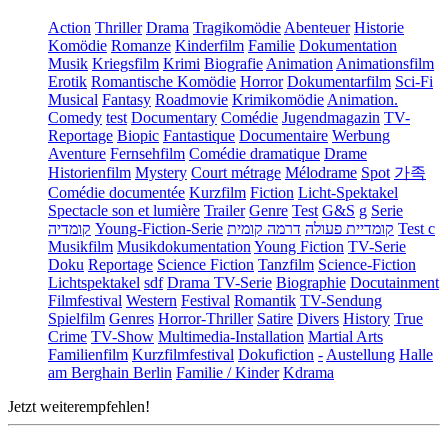
Action
Thriller
Drama
Tragikomödie
Abenteuer
Historie
Komödie
Romanze
Kinderfilm
Familie
Dokumentation
Musik
Kriegsfilm
Krimi
Biografie
Animation
Animationsfilm
Erotik
Romantische Komödie
Horror
Dokumentarfilm
Sci-Fi
Musical
Fantasy
Roadmovie
Krimikomödie
Animation.
Comedy
test
Documentary
Comédie
Jugendmagazin
TV-
Reportage
Biopic
Fantastique
Documentaire
Werbung
Aventure
Fernsehfilm
Comédie dramatique
Drame
Historienfilm
Mystery
Court métrage
Mélodrame
Spot
가족
Comédie documentée
Kurzfilm
Fiction
Licht-Spektakel
Spectacle son et lumière
Trailer
Genre
Test
G&S
g
Serie
קומדיה
Young-Fiction-Serie
דרמה קומית
קומדיית פעולה
Test c
Musikfilm
Musikdokumentation
Young Fiction
TV-Serie
Doku
Reportage
Science Fiction
Tanzfilm
Science-Fiction
Lichtspektakel
sdf
Drama TV-Serie
Biographie
Docutainment
Filmfestival
Western
Festival
Romantik
TV-Sendung
Spielfilm
Genres
Horror-Thriller
Satire
Divers
History
True
Crime
TV-Show
Multimedia-Installation
Martial Arts
Familienfilm
Kurzfilmfestival
Dokufiction
-
Austellung
Halle
am Berghain Berlin
Familie / Kinder
Kdrama
Jetzt weiterempfehlen!