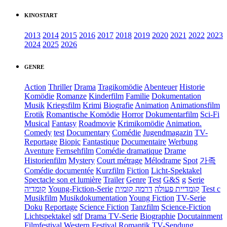
KINOSTART
2013
2014
2015
2016
2017
2018
2019
2020
2021
2022
2023
2024
2025
2026
GENRE
Action
Thriller
Drama
Tragikomödie
Abenteuer
Historie
Komödie
Romanze
Kinderfilm
Familie
Dokumentation
Musik
Kriegsfilm
Krimi
Biografie
Animation
Animationsfilm
Erotik
Romantische Komödie
Horror
Dokumentarfilm
Sci-Fi
Musical
Fantasy
Roadmovie
Krimikomödie
Animation.
Comedy
test
Documentary
Comédie
Jugendmagazin
TV-
Reportage
Biopic
Fantastique
Documentaire
Werbung
Aventure
Fernsehfilm
Comédie dramatique
Drame
Historienfilm
Mystery
Court métrage
Mélodrame
Spot
가족
Comédie documentée
Kurzfilm
Fiction
Licht-Spektakel
Spectacle son et lumière
Trailer
Genre
Test
G&S
g
Serie
קומדיה
Young-Fiction-Serie
דרמה קומית
קומדיית פעולה
Test c
Musikfilm
Musikdokumentation
Young Fiction
TV-Serie
Doku
Reportage
Science Fiction
Tanzfilm
Science-Fiction
Lichtspektakel
sdf
Drama TV-Serie
Biographie
Docutainment
Filmfestival
Western
Festival
Romantik
TV-Sendung