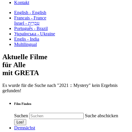
Kontakt
English - English
Français - France
עִבְרִית - Israel
Português - Brazil
Українська - Ukraine
Englis - India
Multilingual
Aktuelle Filme
für Alle
mit GRETA
Es wurde für die Suche nach "2021 :: Mystery" kein Ergebnis
gefunden!
Film Finden
Suchen
Suche abschicken
Demnächst