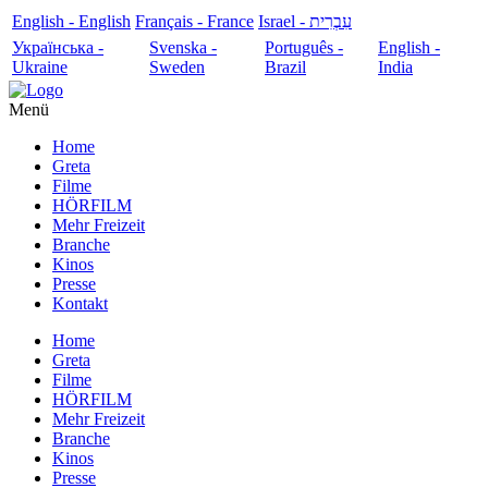
English - English
Français - France
עִבְרִית - Israel
Українська -
Svenska -
Português -
English -
Ukraine
Sweden
Brazil
India
Menü
Home
Greta
Filme
HÖRFILM
Mehr Freizeit
Branche
Kinos
Presse
Kontakt
Home
Greta
Filme
HÖRFILM
Mehr Freizeit
Branche
Kinos
Presse