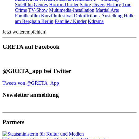
Spielfilm
Genres
Horror-Thriller
Satire
Divers
History
True
Crime
TV-Show
Multimedia-Installation
Martial Arts
Familienfilm
Kurzfilmfestival
Dokufiction
-
Austellung
Halle
am Berghain Berlin
Familie / Kinder
Kdrama
Jetzt weiterempfehlen!
GRETA auf Facebook
@GRETA_app bei Twitter
Tweets von @GRETA_App
Newsletter anmeldung
Partners