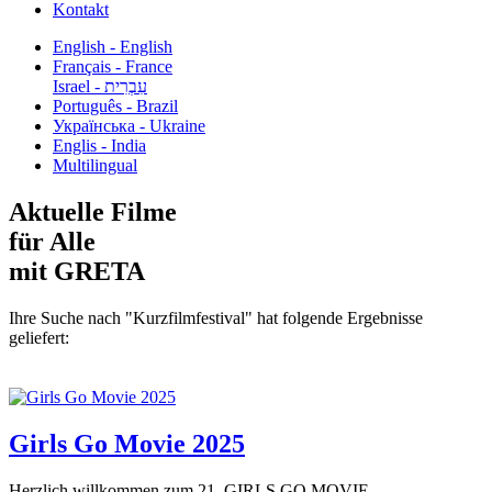
Kontakt
English - English
Français - France
עִבְרִית - Israel
Português - Brazil
Українська - Ukraine
Englis - India
Multilingual
Aktuelle Filme
für Alle
mit GRETA
Ihre Suche nach "Kurzfilmfestival" hat folgende Ergebnisse
geliefert:
Girls Go Movie 2025
Herzlich willkommen zum 21. GIRLS GO MOVIE