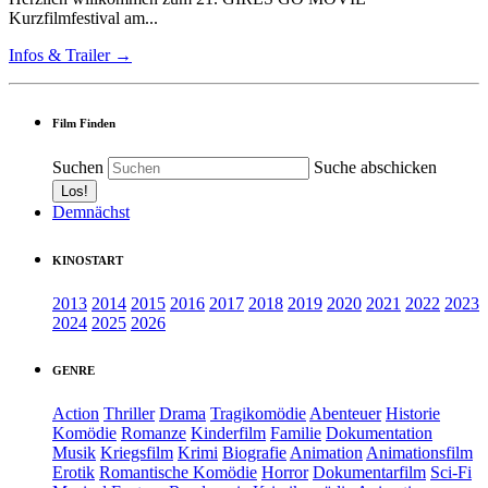
Kurzfilmfestival am...
Infos & Trailer →
Film Finden
Suchen
Suche abschicken
Demnächst
KINOSTART
2013
2014
2015
2016
2017
2018
2019
2020
2021
2022
2023
2024
2025
2026
GENRE
Action
Thriller
Drama
Tragikomödie
Abenteuer
Historie
Komödie
Romanze
Kinderfilm
Familie
Dokumentation
Musik
Kriegsfilm
Krimi
Biografie
Animation
Animationsfilm
Erotik
Romantische Komödie
Horror
Dokumentarfilm
Sci-Fi