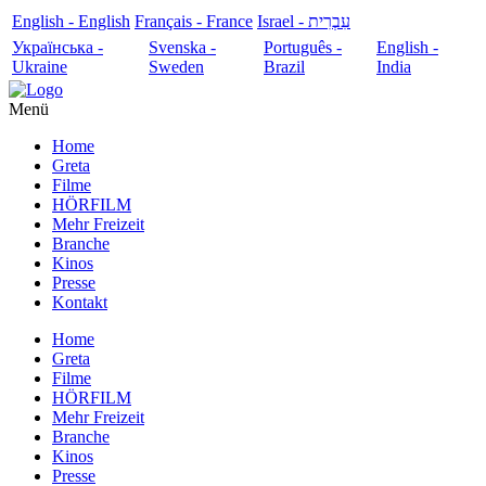
English - English
Français - France
עִבְרִית - Israel
Українська -
Svenska -
Português -
English -
Ukraine
Sweden
Brazil
India
Menü
Home
Greta
Filme
HÖRFILM
Mehr Freizeit
Branche
Kinos
Presse
Kontakt
Home
Greta
Filme
HÖRFILM
Mehr Freizeit
Branche
Kinos
Presse