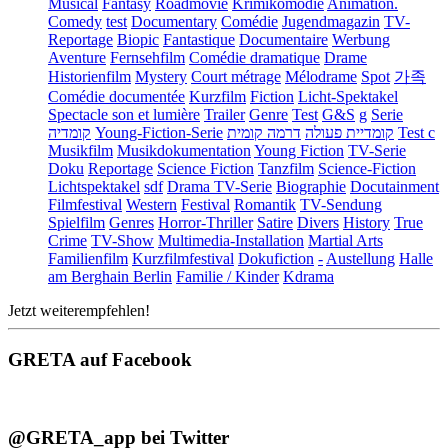
Musical
Fantasy
Roadmovie
Krimikomödie
Animation.
Comedy
test
Documentary
Comédie
Jugendmagazin
TV-
Reportage
Biopic
Fantastique
Documentaire
Werbung
Aventure
Fernsehfilm
Comédie dramatique
Drame
Historienfilm
Mystery
Court métrage
Mélodrame
Spot
가족
Comédie documentée
Kurzfilm
Fiction
Licht-Spektakel
Spectacle son et lumière
Trailer
Genre
Test
G&S
g
Serie
קומדיה
Young-Fiction-Serie
דרמה קומית
קומדיית פעולה
Test c
Musikfilm
Musikdokumentation
Young Fiction
TV-Serie
Doku
Reportage
Science Fiction
Tanzfilm
Science-Fiction
Lichtspektakel
sdf
Drama TV-Serie
Biographie
Docutainment
Filmfestival
Western
Festival
Romantik
TV-Sendung
Spielfilm
Genres
Horror-Thriller
Satire
Divers
History
True
Crime
TV-Show
Multimedia-Installation
Martial Arts
Familienfilm
Kurzfilmfestival
Dokufiction
-
Austellung
Halle
am Berghain Berlin
Familie / Kinder
Kdrama
Jetzt weiterempfehlen!
GRETA auf Facebook
@GRETA_app bei Twitter