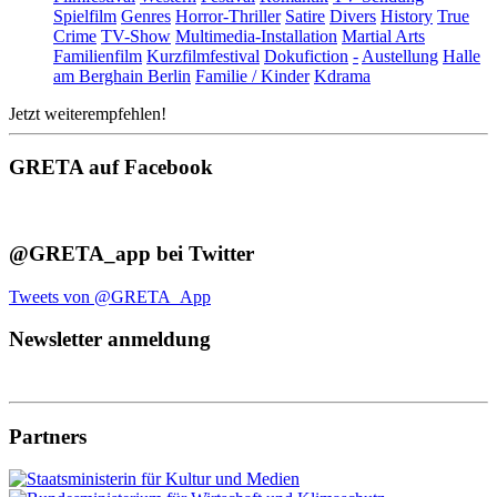
Spielfilm
Genres
Horror-Thriller
Satire
Divers
History
True
Crime
TV-Show
Multimedia-Installation
Martial Arts
Familienfilm
Kurzfilmfestival
Dokufiction
-
Austellung
Halle
am Berghain Berlin
Familie / Kinder
Kdrama
Jetzt weiterempfehlen!
GRETA auf Facebook
@GRETA_app bei Twitter
Tweets von @GRETA_App
Newsletter anmeldung
Partners