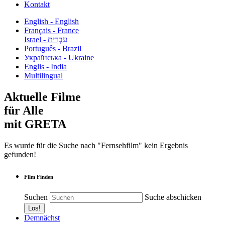
Kontakt
English - English
Français - France
עִבְרִית - Israel
Português - Brazil
Українська - Ukraine
Englis - India
Multilingual
Aktuelle Filme
für Alle
mit GRETA
Es wurde für die Suche nach "Fernsehfilm" kein Ergebnis
gefunden!
Film Finden
Suchen
Suche abschicken
Demnächst