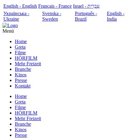
English - English
Français - France
עִבְרִית - Israel
Українська -
Svenska -
Português -
English -
Ukraine
Sweden
Brazil
India
Menü
Home
Greta
Filme
HÖRFILM
Mehr Freizeit
Branche
Kinos
Presse
Kontakt
Home
Greta
Filme
HÖRFILM
Mehr Freizeit
Branche
Kinos
Presse