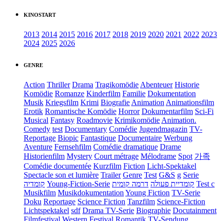
KINOSTART
2013
2014
2015
2016
2017
2018
2019
2020
2021
2022
2023
2024
2025
2026
GENRE
Action
Thriller
Drama
Tragikomödie
Abenteuer
Historie
Komödie
Romanze
Kinderfilm
Familie
Dokumentation
Musik
Kriegsfilm
Krimi
Biografie
Animation
Animationsfilm
Erotik
Romantische Komödie
Horror
Dokumentarfilm
Sci-Fi
Musical
Fantasy
Roadmovie
Krimikomödie
Animation.
Comedy
test
Documentary
Comédie
Jugendmagazin
TV-
Reportage
Biopic
Fantastique
Documentaire
Werbung
Aventure
Fernsehfilm
Comédie dramatique
Drame
Historienfilm
Mystery
Court métrage
Mélodrame
Spot
가족
Comédie documentée
Kurzfilm
Fiction
Licht-Spektakel
Spectacle son et lumière
Trailer
Genre
Test
G&S
g
Serie
קומדיה
Young-Fiction-Serie
דרמה קומית
קומדיית פעולה
Test c
Musikfilm
Musikdokumentation
Young Fiction
TV-Serie
Doku
Reportage
Science Fiction
Tanzfilm
Science-Fiction
Lichtspektakel
sdf
Drama TV-Serie
Biographie
Docutainment
Filmfestival
Western
Festival
Romantik
TV-Sendung