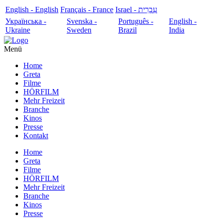
English - English
Français - France
עִבְרִית - Israel
Українська -
Svenska -
Português -
English -
Ukraine
Sweden
Brazil
India
Menü
Home
Greta
Filme
HÖRFILM
Mehr Freizeit
Branche
Kinos
Presse
Kontakt
Home
Greta
Filme
HÖRFILM
Mehr Freizeit
Branche
Kinos
Presse