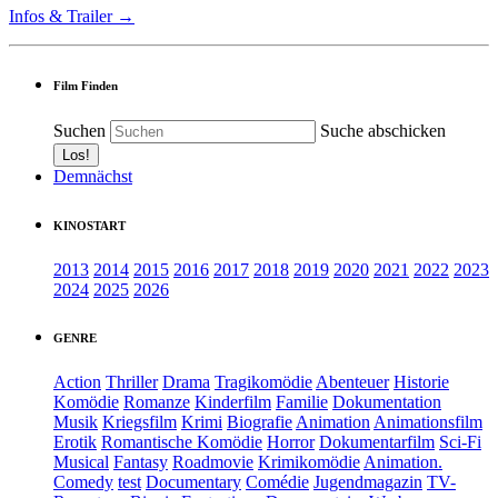
Infos & Trailer →
Film Finden
Suchen
Suche abschicken
Demnächst
KINOSTART
2013
2014
2015
2016
2017
2018
2019
2020
2021
2022
2023
2024
2025
2026
GENRE
Action
Thriller
Drama
Tragikomödie
Abenteuer
Historie
Komödie
Romanze
Kinderfilm
Familie
Dokumentation
Musik
Kriegsfilm
Krimi
Biografie
Animation
Animationsfilm
Erotik
Romantische Komödie
Horror
Dokumentarfilm
Sci-Fi
Musical
Fantasy
Roadmovie
Krimikomödie
Animation.
Comedy
test
Documentary
Comédie
Jugendmagazin
TV-