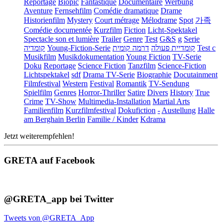
Reportage
Biopic
Fantastique
Documentaire
Werbung
Aventure
Fernsehfilm
Comédie dramatique
Drame
Historienfilm
Mystery
Court métrage
Mélodrame
Spot
가족
Comédie documentée
Kurzfilm
Fiction
Licht-Spektakel
Spectacle son et lumière
Trailer
Genre
Test
G&S
g
Serie
קומדיה
Young-Fiction-Serie
דרמה קומית
קומדיית פעולה
Test c
Musikfilm
Musikdokumentation
Young Fiction
TV-Serie
Doku
Reportage
Science Fiction
Tanzfilm
Science-Fiction
Lichtspektakel
sdf
Drama TV-Serie
Biographie
Docutainment
Filmfestival
Western
Festival
Romantik
TV-Sendung
Spielfilm
Genres
Horror-Thriller
Satire
Divers
History
True
Crime
TV-Show
Multimedia-Installation
Martial Arts
Familienfilm
Kurzfilmfestival
Dokufiction
-
Austellung
Halle
am Berghain Berlin
Familie / Kinder
Kdrama
Jetzt weiterempfehlen!
GRETA auf Facebook
@GRETA_app bei Twitter
Tweets von @GRETA_App