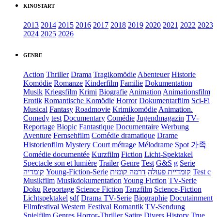
KINOSTART
2013
2014
2015
2016
2017
2018
2019
2020
2021
2022
2023
2024
2025
2026
GENRE
Action
Thriller
Drama
Tragikomödie
Abenteuer
Historie
Komödie
Romanze
Kinderfilm
Familie
Dokumentation
Musik
Kriegsfilm
Krimi
Biografie
Animation
Animationsfilm
Erotik
Romantische Komödie
Horror
Dokumentarfilm
Sci-Fi
Musical
Fantasy
Roadmovie
Krimikomödie
Animation.
Comedy
test
Documentary
Comédie
Jugendmagazin
TV-
Reportage
Biopic
Fantastique
Documentaire
Werbung
Aventure
Fernsehfilm
Comédie dramatique
Drame
Historienfilm
Mystery
Court métrage
Mélodrame
Spot
가족
Comédie documentée
Kurzfilm
Fiction
Licht-Spektakel
Spectacle son et lumière
Trailer
Genre
Test
G&S
g
Serie
קומדיה
Young-Fiction-Serie
דרמה קומית
קומדיית פעולה
Test c
Musikfilm
Musikdokumentation
Young Fiction
TV-Serie
Doku
Reportage
Science Fiction
Tanzfilm
Science-Fiction
Lichtspektakel
sdf
Drama TV-Serie
Biographie
Docutainment
Filmfestival
Western
Festival
Romantik
TV-Sendung
Spielfilm
Genres
Horror-Thriller
Satire
Divers
History
True