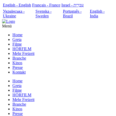
English - English
Français - France
עִבְרִית - Israel
Українська -
Svenska -
Português -
English -
Ukraine
Sweden
Brazil
India
Menü
Home
Greta
Filme
HÖRFILM
Mehr Freizeit
Branche
Kinos
Presse
Kontakt
Home
Greta
Filme
HÖRFILM
Mehr Freizeit
Branche
Kinos
Presse