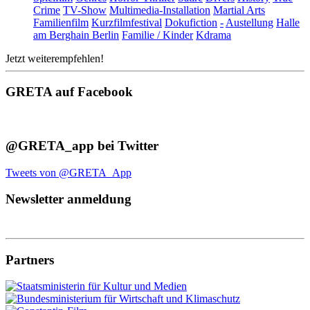
Crime
TV-Show
Multimedia-Installation
Martial Arts
Familienfilm
Kurzfilmfestival
Dokufiction
-
Austellung
Halle
am Berghain Berlin
Familie / Kinder
Kdrama
Jetzt weiterempfehlen!
GRETA auf Facebook
@GRETA_app bei Twitter
Tweets von @GRETA_App
Newsletter anmeldung
Partners