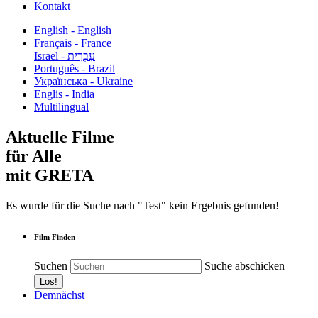
Kontakt
English - English
Français - France
עִבְרִית - Israel
Português - Brazil
Українська - Ukraine
Englis - India
Multilingual
Aktuelle Filme
für Alle
mit GRETA
Es wurde für die Suche nach "Test" kein Ergebnis gefunden!
Film Finden
Suchen
Suche abschicken
Demnächst