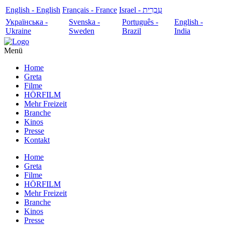
English - English
Français - France
עִבְרִית - Israel
Українська -
Svenska -
Português -
English -
Ukraine
Sweden
Brazil
India
Menü
Home
Greta
Filme
HÖRFILM
Mehr Freizeit
Branche
Kinos
Presse
Kontakt
Home
Greta
Filme
HÖRFILM
Mehr Freizeit
Branche
Kinos
Presse