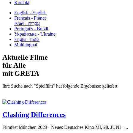
Kontakt
English - English
Français - France
עִבְרִית - Israel
Português - Brazil
Українська - Ukraine
Englis - India
Multilingual
Aktuelle Filme
für Alle
mit GRETA
Ihre Suche nach "Spielfilm" hat folgende Ergebnisse geliefert:
Clashing Differences
Filmfest München 2023 - Neues Deutsches Kino MI, 28. JUNI –...