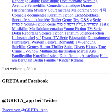
Reportage
Biopic
Fantastique
Documentaire
Werbung
Aventure
Fernsehfilm
Comédie dramatique
Drame
Historienfilm
Mystery
Court métrage
Mélodrame
Spot
가족
Comédie documentée
Kurzfilm
Fiction
Licht-Spektakel
Spectacle son et lumière
Trailer
Genre
Test
G&S
g
Serie
קומדיה
Young-Fiction-Serie
דרמה קומית
קומדיית פעולה
Test c
Musikfilm
Musikdokumentation
Young Fiction
TV-Serie
Doku
Reportage
Science Fiction
Tanzfilm
Science-Fiction
Lichtspektakel
sdf
Drama TV-Serie
Biographie
Docutainment
Filmfestival
Western
Festival
Romantik
TV-Sendung
Spielfilm
Genres
Horror-Thriller
Satire
Divers
History
True
Crime
TV-Show
Multimedia-Installation
Martial Arts
Familienfilm
Kurzfilmfestival
Dokufiction
-
Austellung
Halle
am Berghain Berlin
Familie / Kinder
Kdrama
Jetzt weiterempfehlen!
GRETA auf Facebook
@GRETA_app bei Twitter
Tweets von @GRETA_App