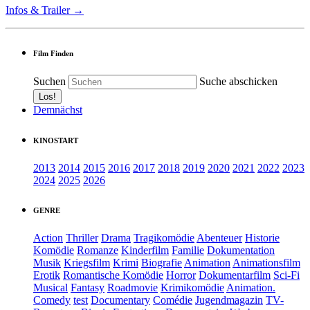
Infos & Trailer →
Film Finden
Suchen
Suche abschicken
Demnächst
KINOSTART
2013
2014
2015
2016
2017
2018
2019
2020
2021
2022
2023
2024
2025
2026
GENRE
Action
Thriller
Drama
Tragikomödie
Abenteuer
Historie
Komödie
Romanze
Kinderfilm
Familie
Dokumentation
Musik
Kriegsfilm
Krimi
Biografie
Animation
Animationsfilm
Erotik
Romantische Komödie
Horror
Dokumentarfilm
Sci-Fi
Musical
Fantasy
Roadmovie
Krimikomödie
Animation.
Comedy
test
Documentary
Comédie
Jugendmagazin
TV-