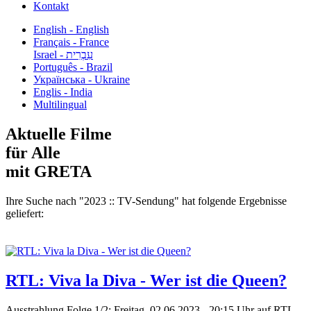
Kontakt
English - English
Français - France
עִבְרִית - Israel
Português - Brazil
Українська - Ukraine
Englis - India
Multilingual
Aktuelle Filme
für Alle
mit GRETA
Ihre Suche nach "2023 :: TV-Sendung" hat folgende Ergebnisse
geliefert:
RTL: Viva la Diva - Wer ist die Queen?
Ausstrahlung Folge 1/2: Freitag, 02.06.2023 - 20:15 Uhr auf RTL...