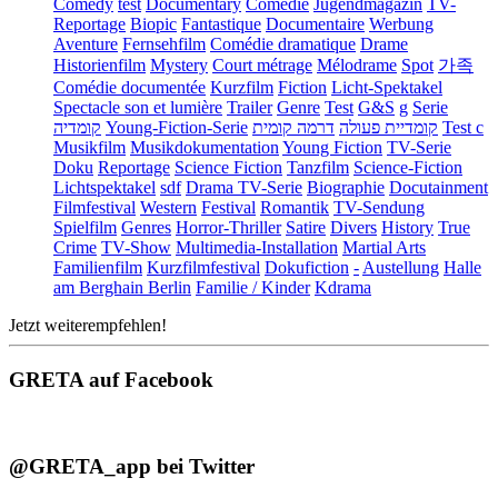
Comedy
test
Documentary
Comédie
Jugendmagazin
TV-
Reportage
Biopic
Fantastique
Documentaire
Werbung
Aventure
Fernsehfilm
Comédie dramatique
Drame
Historienfilm
Mystery
Court métrage
Mélodrame
Spot
가족
Comédie documentée
Kurzfilm
Fiction
Licht-Spektakel
Spectacle son et lumière
Trailer
Genre
Test
G&S
g
Serie
קומדיה
Young-Fiction-Serie
דרמה קומית
קומדיית פעולה
Test c
Musikfilm
Musikdokumentation
Young Fiction
TV-Serie
Doku
Reportage
Science Fiction
Tanzfilm
Science-Fiction
Lichtspektakel
sdf
Drama TV-Serie
Biographie
Docutainment
Filmfestival
Western
Festival
Romantik
TV-Sendung
Spielfilm
Genres
Horror-Thriller
Satire
Divers
History
True
Crime
TV-Show
Multimedia-Installation
Martial Arts
Familienfilm
Kurzfilmfestival
Dokufiction
-
Austellung
Halle
am Berghain Berlin
Familie / Kinder
Kdrama
Jetzt weiterempfehlen!
GRETA auf Facebook
@GRETA_app bei Twitter