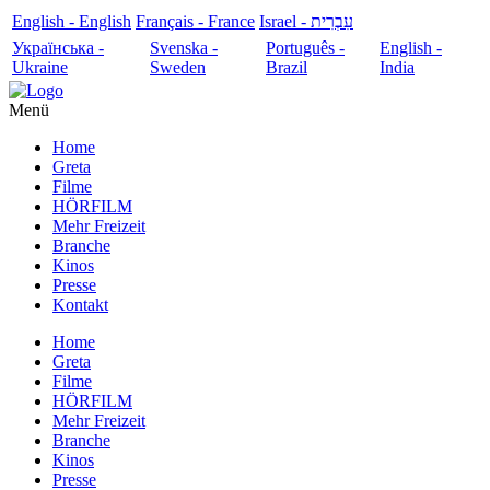
English - English
Français - France
עִבְרִית - Israel
Українська -
Svenska -
Português -
English -
Ukraine
Sweden
Brazil
India
Menü
Home
Greta
Filme
HÖRFILM
Mehr Freizeit
Branche
Kinos
Presse
Kontakt
Home
Greta
Filme
HÖRFILM
Mehr Freizeit
Branche
Kinos
Presse