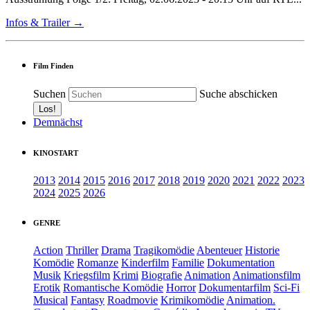
Infos & Trailer →
Film Finden
Suchen
Suche abschicken
Demnächst
KINOSTART
2013
2014
2015
2016
2017
2018
2019
2020
2021
2022
2023
2024
2025
2026
GENRE
Action
Thriller
Drama
Tragikomödie
Abenteuer
Historie
Komödie
Romanze
Kinderfilm
Familie
Dokumentation
Musik
Kriegsfilm
Krimi
Biografie
Animation
Animationsfilm
Erotik
Romantische Komödie
Horror
Dokumentarfilm
Sci-Fi
Musical
Fantasy
Roadmovie
Krimikomödie
Animation.