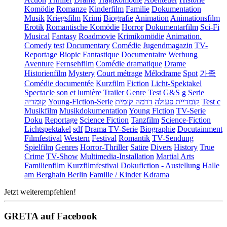
Komödie
Romanze
Kinderfilm
Familie
Dokumentation
Musik
Kriegsfilm
Krimi
Biografie
Animation
Animationsfilm
Erotik
Romantische Komödie
Horror
Dokumentarfilm
Sci-Fi
Musical
Fantasy
Roadmovie
Krimikomödie
Animation.
Comedy
test
Documentary
Comédie
Jugendmagazin
TV-
Reportage
Biopic
Fantastique
Documentaire
Werbung
Aventure
Fernsehfilm
Comédie dramatique
Drame
Historienfilm
Mystery
Court métrage
Mélodrame
Spot
가족
Comédie documentée
Kurzfilm
Fiction
Licht-Spektakel
Spectacle son et lumière
Trailer
Genre
Test
G&S
g
Serie
קומדיה
Young-Fiction-Serie
דרמה קומית
קומדיית פעולה
Test c
Musikfilm
Musikdokumentation
Young Fiction
TV-Serie
Doku
Reportage
Science Fiction
Tanzfilm
Science-Fiction
Lichtspektakel
sdf
Drama TV-Serie
Biographie
Docutainment
Filmfestival
Western
Festival
Romantik
TV-Sendung
Spielfilm
Genres
Horror-Thriller
Satire
Divers
History
True
Crime
TV-Show
Multimedia-Installation
Martial Arts
Familienfilm
Kurzfilmfestival
Dokufiction
-
Austellung
Halle
am Berghain Berlin
Familie / Kinder
Kdrama
Jetzt weiterempfehlen!
GRETA auf Facebook