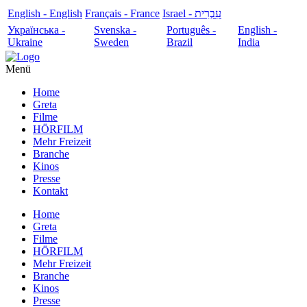
English - English
Français - France
עִבְרִית - Israel
Українська -
Svenska -
Português -
English -
Ukraine
Sweden
Brazil
India
Menü
Home
Greta
Filme
HÖRFILM
Mehr Freizeit
Branche
Kinos
Presse
Kontakt
Home
Greta
Filme
HÖRFILM
Mehr Freizeit
Branche
Kinos
Presse