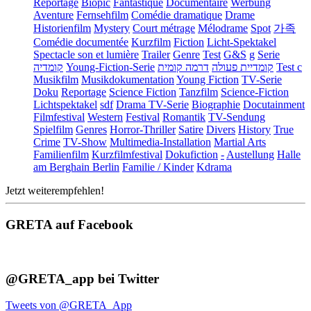
Reportage
Biopic
Fantastique
Documentaire
Werbung
Aventure
Fernsehfilm
Comédie dramatique
Drame
Historienfilm
Mystery
Court métrage
Mélodrame
Spot
가족
Comédie documentée
Kurzfilm
Fiction
Licht-Spektakel
Spectacle son et lumière
Trailer
Genre
Test
G&S
g
Serie
קומדיה
Young-Fiction-Serie
דרמה קומית
קומדיית פעולה
Test c
Musikfilm
Musikdokumentation
Young Fiction
TV-Serie
Doku
Reportage
Science Fiction
Tanzfilm
Science-Fiction
Lichtspektakel
sdf
Drama TV-Serie
Biographie
Docutainment
Filmfestival
Western
Festival
Romantik
TV-Sendung
Spielfilm
Genres
Horror-Thriller
Satire
Divers
History
True
Crime
TV-Show
Multimedia-Installation
Martial Arts
Familienfilm
Kurzfilmfestival
Dokufiction
-
Austellung
Halle
am Berghain Berlin
Familie / Kinder
Kdrama
Jetzt weiterempfehlen!
GRETA auf Facebook
@GRETA_app bei Twitter
Tweets von @GRETA_App