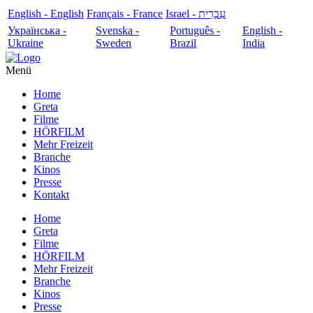
English - English
Français - France
עִבְרִית - Israel
Українська -
Svenska -
Português -
English -
Ukraine
Sweden
Brazil
India
Menü
Home
Greta
Filme
HÖRFILM
Mehr Freizeit
Branche
Kinos
Presse
Kontakt
Home
Greta
Filme
HÖRFILM
Mehr Freizeit
Branche
Kinos
Presse