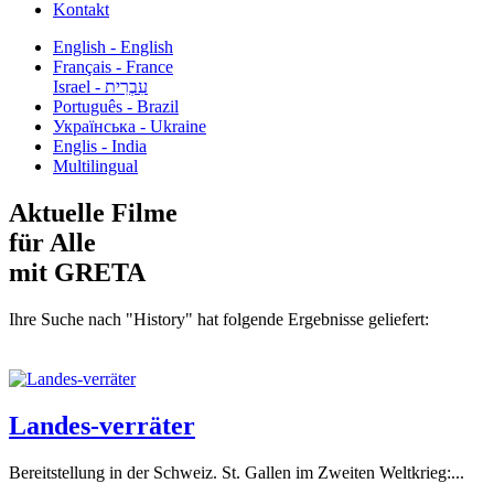
Kontakt
English - English
Français - France
עִבְרִית - Israel
Português - Brazil
Українська - Ukraine
Englis - India
Multilingual
Aktuelle Filme
für Alle
mit GRETA
Ihre Suche nach "History" hat folgende Ergebnisse geliefert:
Landes-verräter
Bereitstellung in der Schweiz. St. Gallen im Zweiten Weltkrieg:...