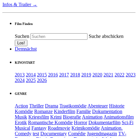
Infos & Trailer →
Film Finden
Suchen
Suche abschicken
Demnächst
KINOSTART
2013
2014
2015
2016
2017
2018
2019
2020
2021
2022
2023
2024
2025
2026
GENRE
Action
Thriller
Drama
Tragikomödie
Abenteuer
Historie
Komödie
Romanze
Kinderfilm
Familie
Dokumentation
Musik
Kriegsfilm
Krimi
Biografie
Animation
Animationsfilm
Erotik
Romantische Komödie
Horror
Dokumentarfilm
Sci-Fi
Musical
Fantasy
Roadmovie
Krimikomödie
Animation.
Comedy
test
Documentary
Comédie
Jugendmagazin
TV-