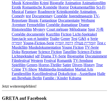
Musik
Kriegsfilm
Krimi
Biografie
Animation
Animationsfilm
Erotik
Romantische Komödie
Horror
Dokumentarfilm
Sci-Fi
Musical
Fantasy
Roadmovie
Krimikomödie
Animation.
Comedy
test
Documentary
Comédie
Jugendmagazin
TV-
Reportage
Biopic
Fantastique
Documentaire
Werbung
Aventure
Fernsehfilm
Comédie dramatique
Drame
Historienfilm
Mystery
Court métrage
Mélodrame
Spot
가족
Comédie documentée
Kurzfilm
Fiction
Licht-Spektakel
Spectacle son et lumière
Trailer
Genre
Test
G&S
g
Serie
קומדיה
Young-Fiction-Serie
דרמה קומית
קומדיית פעולה
Test c
Musikfilm
Musikdokumentation
Young Fiction
TV-Serie
Doku
Reportage
Science Fiction
Tanzfilm
Science-Fiction
Lichtspektakel
sdf
Drama TV-Serie
Biographie
Docutainment
Filmfestival
Western
Festival
Romantik
TV-Sendung
Spielfilm
Genres
Horror-Thriller
Satire
Divers
History
True
Crime
TV-Show
Multimedia-Installation
Martial Arts
Familienfilm
Kurzfilmfestival
Dokufiction
-
Austellung
Halle
am Berghain Berlin
Familie / Kinder
Kdrama
Jetzt weiterempfehlen!
GRETA auf Facebook