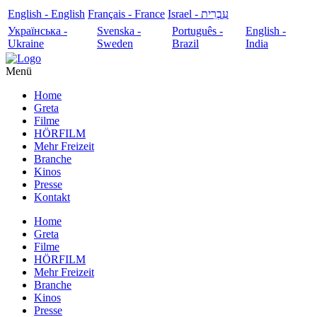
English - English
Français - France
עִבְרִית - Israel
Українська -
Svenska -
Português -
English -
Ukraine
Sweden
Brazil
India
Menü
Home
Greta
Filme
HÖRFILM
Mehr Freizeit
Branche
Kinos
Presse
Kontakt
Home
Greta
Filme
HÖRFILM
Mehr Freizeit
Branche
Kinos
Presse