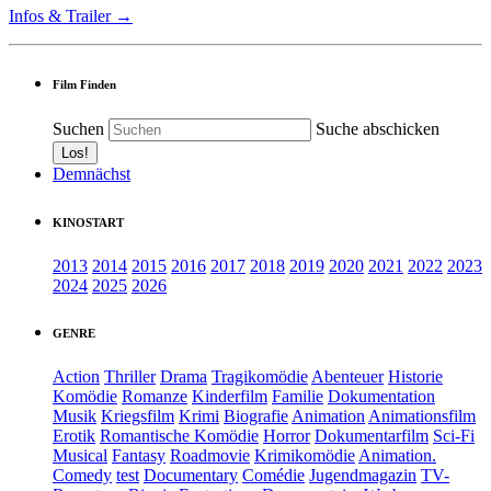
Infos & Trailer →
Film Finden
Suchen
Suche abschicken
Demnächst
KINOSTART
2013
2014
2015
2016
2017
2018
2019
2020
2021
2022
2023
2024
2025
2026
GENRE
Action
Thriller
Drama
Tragikomödie
Abenteuer
Historie
Komödie
Romanze
Kinderfilm
Familie
Dokumentation
Musik
Kriegsfilm
Krimi
Biografie
Animation
Animationsfilm
Erotik
Romantische Komödie
Horror
Dokumentarfilm
Sci-Fi
Musical
Fantasy
Roadmovie
Krimikomödie
Animation.
Comedy
test
Documentary
Comédie
Jugendmagazin
TV-