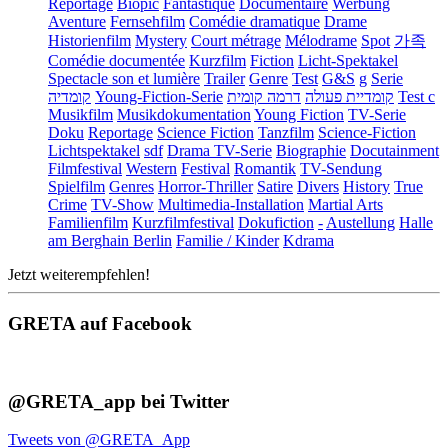
Reportage
Biopic
Fantastique
Documentaire
Werbung
Aventure
Fernsehfilm
Comédie dramatique
Drame
Historienfilm
Mystery
Court métrage
Mélodrame
Spot
가족
Comédie documentée
Kurzfilm
Fiction
Licht-Spektakel
Spectacle son et lumière
Trailer
Genre
Test
G&S
g
Serie
קומדיה
Young-Fiction-Serie
דרמה קומית
קומדיית פעולה
Test c
Musikfilm
Musikdokumentation
Young Fiction
TV-Serie
Doku
Reportage
Science Fiction
Tanzfilm
Science-Fiction
Lichtspektakel
sdf
Drama TV-Serie
Biographie
Docutainment
Filmfestival
Western
Festival
Romantik
TV-Sendung
Spielfilm
Genres
Horror-Thriller
Satire
Divers
History
True
Crime
TV-Show
Multimedia-Installation
Martial Arts
Familienfilm
Kurzfilmfestival
Dokufiction
-
Austellung
Halle
am Berghain Berlin
Familie / Kinder
Kdrama
Jetzt weiterempfehlen!
GRETA auf Facebook
@GRETA_app bei Twitter
Tweets von @GRETA_App