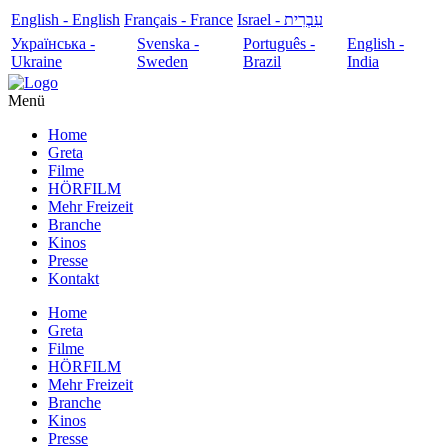
English - English
Français - France
עִבְרִית - Israel
Українська -
Svenska -
Português -
English -
Ukraine
Sweden
Brazil
India
Menü
Home
Greta
Filme
HÖRFILM
Mehr Freizeit
Branche
Kinos
Presse
Kontakt
Home
Greta
Filme
HÖRFILM
Mehr Freizeit
Branche
Kinos
Presse