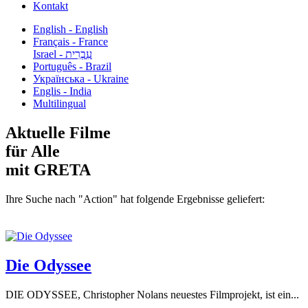
Kontakt
English - English
Français - France
עִבְרִית - Israel
Português - Brazil
Українська - Ukraine
Englis - India
Multilingual
Aktuelle Filme
für Alle
mit GRETA
Ihre Suche nach "Action" hat folgende Ergebnisse geliefert:
Die Odyssee
DIE ODYSSEE, Christopher Nolans neuestes Filmprojekt, ist ein...