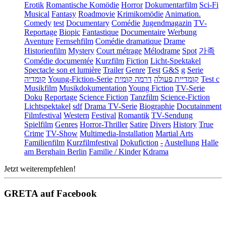
Erotik
Romantische Komödie
Horror
Dokumentarfilm
Sci-Fi
Musical
Fantasy
Roadmovie
Krimikomödie
Animation.
Comedy
test
Documentary
Comédie
Jugendmagazin
TV-
Reportage
Biopic
Fantastique
Documentaire
Werbung
Aventure
Fernsehfilm
Comédie dramatique
Drame
Historienfilm
Mystery
Court métrage
Mélodrame
Spot
가족
Comédie documentée
Kurzfilm
Fiction
Licht-Spektakel
Spectacle son et lumière
Trailer
Genre
Test
G&S
g
Serie
קומדיה
Young-Fiction-Serie
דרמה קומית
קומדיית פעולה
Test c
Musikfilm
Musikdokumentation
Young Fiction
TV-Serie
Doku
Reportage
Science Fiction
Tanzfilm
Science-Fiction
Lichtspektakel
sdf
Drama TV-Serie
Biographie
Docutainment
Filmfestival
Western
Festival
Romantik
TV-Sendung
Spielfilm
Genres
Horror-Thriller
Satire
Divers
History
True
Crime
TV-Show
Multimedia-Installation
Martial Arts
Familienfilm
Kurzfilmfestival
Dokufiction
-
Austellung
Halle
am Berghain Berlin
Familie / Kinder
Kdrama
Jetzt weiterempfehlen!
GRETA auf Facebook