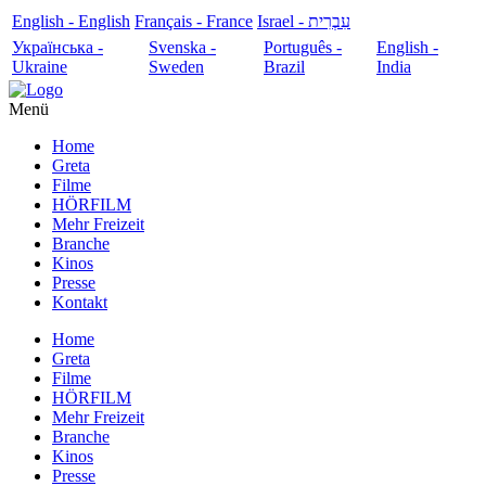
English - English
Français - France
עִבְרִית - Israel
Українська -
Svenska -
Português -
English -
Ukraine
Sweden
Brazil
India
Menü
Home
Greta
Filme
HÖRFILM
Mehr Freizeit
Branche
Kinos
Presse
Kontakt
Home
Greta
Filme
HÖRFILM
Mehr Freizeit
Branche
Kinos
Presse