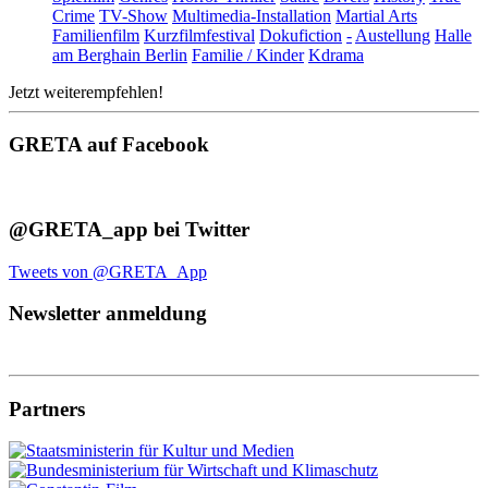
Crime
TV-Show
Multimedia-Installation
Martial Arts
Familienfilm
Kurzfilmfestival
Dokufiction
-
Austellung
Halle
am Berghain Berlin
Familie / Kinder
Kdrama
Jetzt weiterempfehlen!
GRETA auf Facebook
@GRETA_app bei Twitter
Tweets von @GRETA_App
Newsletter anmeldung
Partners