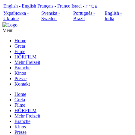
English - English
Français - France
עִבְרִית - Israel
Українська -
Svenska -
Português -
English -
Ukraine
Sweden
Brazil
India
Menü
Home
Greta
Filme
HÖRFILM
Mehr Freizeit
Branche
Kinos
Presse
Kontakt
Home
Greta
Filme
HÖRFILM
Mehr Freizeit
Branche
Kinos
Presse