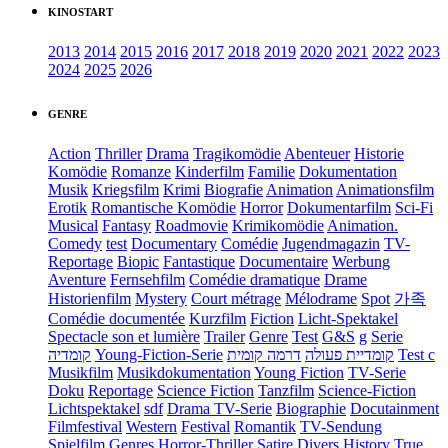
KINOSTART
2013
2014
2015
2016
2017
2018
2019
2020
2021
2022
2023
2024
2025
2026
GENRE
Action
Thriller
Drama
Tragikomödie
Abenteuer
Historie
Komödie
Romanze
Kinderfilm
Familie
Dokumentation
Musik
Kriegsfilm
Krimi
Biografie
Animation
Animationsfilm
Erotik
Romantische Komödie
Horror
Dokumentarfilm
Sci-Fi
Musical
Fantasy
Roadmovie
Krimikomödie
Animation.
Comedy
test
Documentary
Comédie
Jugendmagazin
TV-
Reportage
Biopic
Fantastique
Documentaire
Werbung
Aventure
Fernsehfilm
Comédie dramatique
Drame
Historienfilm
Mystery
Court métrage
Mélodrame
Spot
가족
Comédie documentée
Kurzfilm
Fiction
Licht-Spektakel
Spectacle son et lumière
Trailer
Genre
Test
G&S
g
Serie
קומדיה
Young-Fiction-Serie
דרמה קומית
קומדיית פעולה
Test c
Musikfilm
Musikdokumentation
Young Fiction
TV-Serie
Doku
Reportage
Science Fiction
Tanzfilm
Science-Fiction
Lichtspektakel
sdf
Drama TV-Serie
Biographie
Docutainment
Filmfestival
Western
Festival
Romantik
TV-Sendung
Spielfilm
Genres
Horror-Thriller
Satire
Divers
History
True