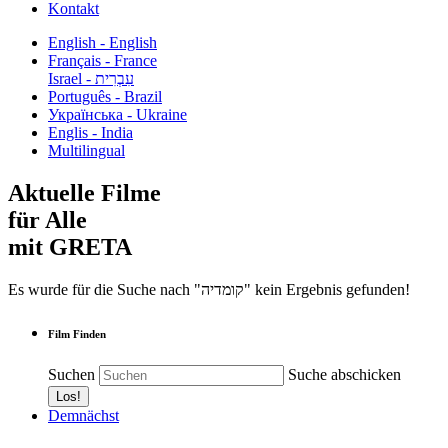
Kontakt
English - English
Français - France
עִבְרִית - Israel
Português - Brazil
Українська - Ukraine
Englis - India
Multilingual
Aktuelle Filme
für Alle
mit GRETA
Es wurde für die Suche nach "קומדיה" kein Ergebnis gefunden!
Film Finden
Suchen
Suche abschicken
Demnächst