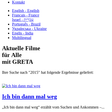
Kontakt
English - English
Français - France
עִבְרִית - Israel
Português - Brazil
Українська - Ukraine
Englis - India
Multilingual
Aktuelle Filme
für Alle
mit GRETA
Ihre Suche nach "2015" hat folgende Ergebnisse geliefert:
Ich bin dann mal weg
„Ich bin dann mal weg“ erzählt vom Suchen und Ankommen –...