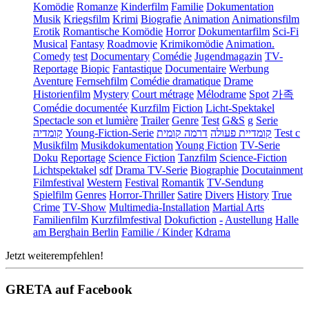
Komödie
Romanze
Kinderfilm
Familie
Dokumentation
Musik
Kriegsfilm
Krimi
Biografie
Animation
Animationsfilm
Erotik
Romantische Komödie
Horror
Dokumentarfilm
Sci-Fi
Musical
Fantasy
Roadmovie
Krimikomödie
Animation.
Comedy
test
Documentary
Comédie
Jugendmagazin
TV-
Reportage
Biopic
Fantastique
Documentaire
Werbung
Aventure
Fernsehfilm
Comédie dramatique
Drame
Historienfilm
Mystery
Court métrage
Mélodrame
Spot
가족
Comédie documentée
Kurzfilm
Fiction
Licht-Spektakel
Spectacle son et lumière
Trailer
Genre
Test
G&S
g
Serie
קומדיה
Young-Fiction-Serie
דרמה קומית
קומדיית פעולה
Test c
Musikfilm
Musikdokumentation
Young Fiction
TV-Serie
Doku
Reportage
Science Fiction
Tanzfilm
Science-Fiction
Lichtspektakel
sdf
Drama TV-Serie
Biographie
Docutainment
Filmfestival
Western
Festival
Romantik
TV-Sendung
Spielfilm
Genres
Horror-Thriller
Satire
Divers
History
True
Crime
TV-Show
Multimedia-Installation
Martial Arts
Familienfilm
Kurzfilmfestival
Dokufiction
-
Austellung
Halle
am Berghain Berlin
Familie / Kinder
Kdrama
Jetzt weiterempfehlen!
GRETA auf Facebook