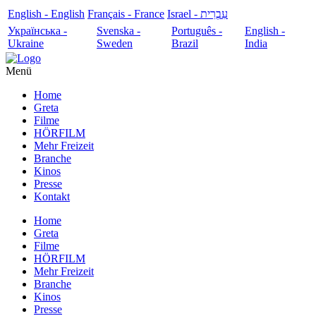
English - English
Français - France
עִבְרִית - Israel
Українська -
Svenska -
Português -
English -
Ukraine
Sweden
Brazil
India
Menü
Home
Greta
Filme
HÖRFILM
Mehr Freizeit
Branche
Kinos
Presse
Kontakt
Home
Greta
Filme
HÖRFILM
Mehr Freizeit
Branche
Kinos
Presse