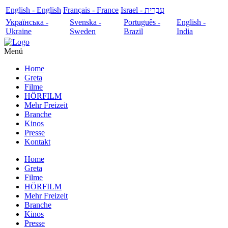
English - English
Français - France
עִבְרִית - Israel
Українська -
Svenska -
Português -
English -
Ukraine
Sweden
Brazil
India
Menü
Home
Greta
Filme
HÖRFILM
Mehr Freizeit
Branche
Kinos
Presse
Kontakt
Home
Greta
Filme
HÖRFILM
Mehr Freizeit
Branche
Kinos
Presse