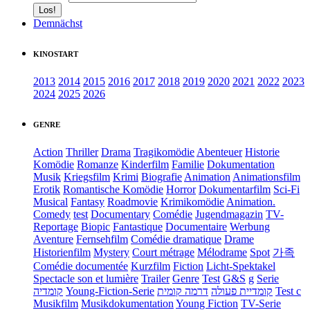
Demnächst
KINOSTART
2013
2014
2015
2016
2017
2018
2019
2020
2021
2022
2023
2024
2025
2026
GENRE
Action
Thriller
Drama
Tragikomödie
Abenteuer
Historie
Komödie
Romanze
Kinderfilm
Familie
Dokumentation
Musik
Kriegsfilm
Krimi
Biografie
Animation
Animationsfilm
Erotik
Romantische Komödie
Horror
Dokumentarfilm
Sci-Fi
Musical
Fantasy
Roadmovie
Krimikomödie
Animation.
Comedy
test
Documentary
Comédie
Jugendmagazin
TV-
Reportage
Biopic
Fantastique
Documentaire
Werbung
Aventure
Fernsehfilm
Comédie dramatique
Drame
Historienfilm
Mystery
Court métrage
Mélodrame
Spot
가족
Comédie documentée
Kurzfilm
Fiction
Licht-Spektakel
Spectacle son et lumière
Trailer
Genre
Test
G&S
g
Serie
קומדיה
Young-Fiction-Serie
דרמה קומית
קומדיית פעולה
Test c
Musikfilm
Musikdokumentation
Young Fiction
TV-Serie