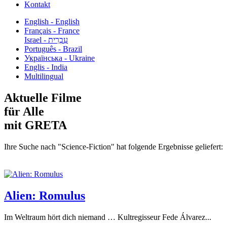
Kontakt
English - English
Français - France
עִבְרִית - Israel
Português - Brazil
Українська - Ukraine
Englis - India
Multilingual
Aktuelle Filme
für Alle
mit GRETA
Ihre Suche nach "Science-Fiction" hat folgende Ergebnisse geliefert:
Alien: Romulus
Im Weltraum hört dich niemand … Kultregisseur Fede Álvarez...