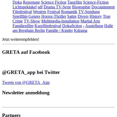
Doku
Reportage
Science Fiction
Tanzfilm
Science-Fiction
Lichtspektakel
sdf
Drama TV-Serie
Biographie
Docutainment
Filmfestival
Western
Festival
Romantik
TV-Sendung
Spielfilm
Genres
Horror-Thriller
Satire
Divers
History
True
Crime
TV-Show
Multimedia-Installation
Martial Arts
Familienfilm
Kurzfilmfestival
Dokufiction
-
Austellung
Halle
am Berghain Berlin
Familie / Kinder
Kdrama
Jetzt weiterempfehlen!
GRETA auf Facebook
@GRETA_app bei Twitter
Tweets von @GRETA_App
Newsletter anmeldung
Partners