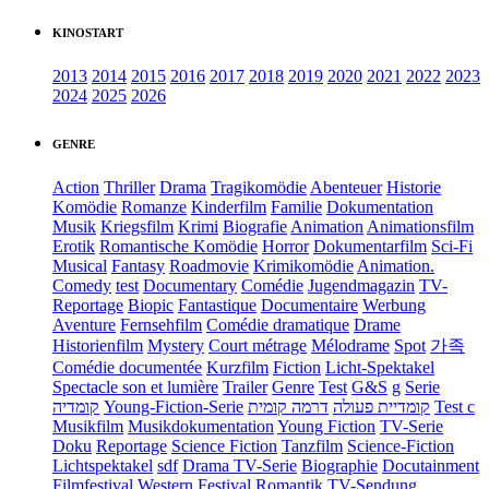
KINOSTART
2013
2014
2015
2016
2017
2018
2019
2020
2021
2022
2023
2024
2025
2026
GENRE
Action
Thriller
Drama
Tragikomödie
Abenteuer
Historie
Komödie
Romanze
Kinderfilm
Familie
Dokumentation
Musik
Kriegsfilm
Krimi
Biografie
Animation
Animationsfilm
Erotik
Romantische Komödie
Horror
Dokumentarfilm
Sci-Fi
Musical
Fantasy
Roadmovie
Krimikomödie
Animation.
Comedy
test
Documentary
Comédie
Jugendmagazin
TV-
Reportage
Biopic
Fantastique
Documentaire
Werbung
Aventure
Fernsehfilm
Comédie dramatique
Drame
Historienfilm
Mystery
Court métrage
Mélodrame
Spot
가족
Comédie documentée
Kurzfilm
Fiction
Licht-Spektakel
Spectacle son et lumière
Trailer
Genre
Test
G&S
g
Serie
קומדיה
Young-Fiction-Serie
דרמה קומית
קומדיית פעולה
Test c
Musikfilm
Musikdokumentation
Young Fiction
TV-Serie
Doku
Reportage
Science Fiction
Tanzfilm
Science-Fiction
Lichtspektakel
sdf
Drama TV-Serie
Biographie
Docutainment
Filmfestival
Western
Festival
Romantik
TV-Sendung