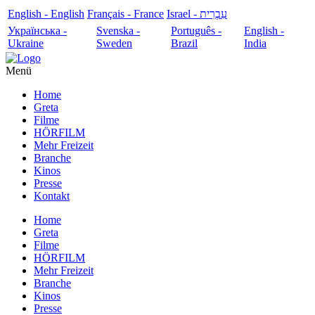
English - English
Français - France
עִבְרִית - Israel
Українська -
Svenska -
Português -
English -
Ukraine
Sweden
Brazil
India
Menü
Home
Greta
Filme
HÖRFILM
Mehr Freizeit
Branche
Kinos
Presse
Kontakt
Home
Greta
Filme
HÖRFILM
Mehr Freizeit
Branche
Kinos
Presse