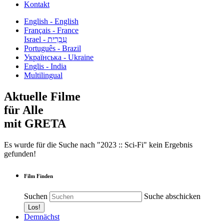
Kontakt
English - English
Français - France
עִבְרִית - Israel
Português - Brazil
Українська - Ukraine
Englis - India
Multilingual
Aktuelle Filme
für Alle
mit GRETA
Es wurde für die Suche nach "2023 :: Sci-Fi" kein Ergebnis
gefunden!
Film Finden
Suchen
Suche abschicken
Demnächst