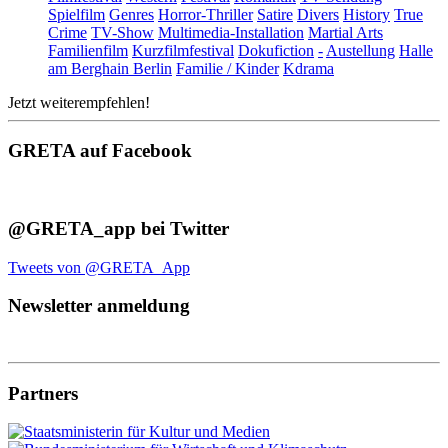
Spielfilm
Genres
Horror-Thriller
Satire
Divers
History
True
Crime
TV-Show
Multimedia-Installation
Martial Arts
Familienfilm
Kurzfilmfestival
Dokufiction
-
Austellung
Halle
am Berghain Berlin
Familie / Kinder
Kdrama
Jetzt weiterempfehlen!
GRETA auf Facebook
@GRETA_app bei Twitter
Tweets von @GRETA_App
Newsletter anmeldung
Partners