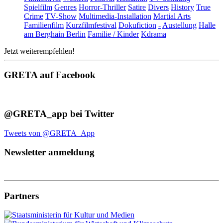
Spielfilm
Genres
Horror-Thriller
Satire
Divers
History
True
Crime
TV-Show
Multimedia-Installation
Martial Arts
Familienfilm
Kurzfilmfestival
Dokufiction
-
Austellung
Halle
am Berghain Berlin
Familie / Kinder
Kdrama
Jetzt weiterempfehlen!
GRETA auf Facebook
@GRETA_app bei Twitter
Tweets von @GRETA_App
Newsletter anmeldung
Partners