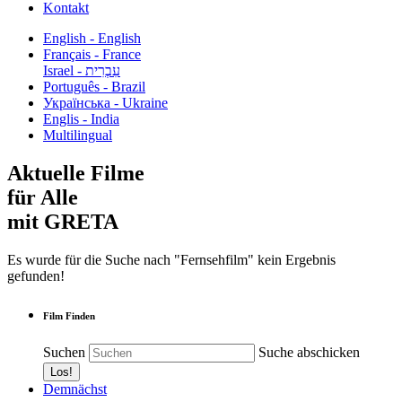
Kontakt
English - English
Français - France
עִבְרִית - Israel
Português - Brazil
Українська - Ukraine
Englis - India
Multilingual
Aktuelle Filme
für Alle
mit GRETA
Es wurde für die Suche nach "Fernsehfilm" kein Ergebnis
gefunden!
Film Finden
Suchen
Suche abschicken
Demnächst