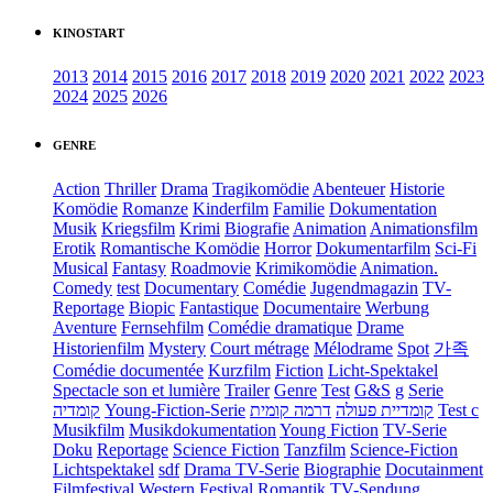
KINOSTART
2013
2014
2015
2016
2017
2018
2019
2020
2021
2022
2023
2024
2025
2026
GENRE
Action
Thriller
Drama
Tragikomödie
Abenteuer
Historie
Komödie
Romanze
Kinderfilm
Familie
Dokumentation
Musik
Kriegsfilm
Krimi
Biografie
Animation
Animationsfilm
Erotik
Romantische Komödie
Horror
Dokumentarfilm
Sci-Fi
Musical
Fantasy
Roadmovie
Krimikomödie
Animation.
Comedy
test
Documentary
Comédie
Jugendmagazin
TV-
Reportage
Biopic
Fantastique
Documentaire
Werbung
Aventure
Fernsehfilm
Comédie dramatique
Drame
Historienfilm
Mystery
Court métrage
Mélodrame
Spot
가족
Comédie documentée
Kurzfilm
Fiction
Licht-Spektakel
Spectacle son et lumière
Trailer
Genre
Test
G&S
g
Serie
קומדיה
Young-Fiction-Serie
דרמה קומית
קומדיית פעולה
Test c
Musikfilm
Musikdokumentation
Young Fiction
TV-Serie
Doku
Reportage
Science Fiction
Tanzfilm
Science-Fiction
Lichtspektakel
sdf
Drama TV-Serie
Biographie
Docutainment
Filmfestival
Western
Festival
Romantik
TV-Sendung