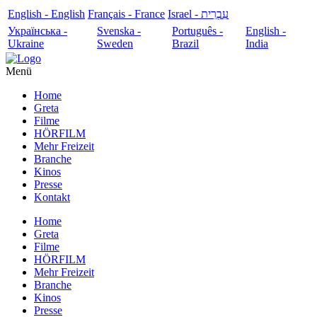
English - English
Français - France
עִבְרִית - Israel
Українська -
Svenska -
Português -
English -
Ukraine
Sweden
Brazil
India
Menü
Home
Greta
Filme
HÖRFILM
Mehr Freizeit
Branche
Kinos
Presse
Kontakt
Home
Greta
Filme
HÖRFILM
Mehr Freizeit
Branche
Kinos
Presse