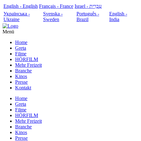
English - English
Français - France
עִבְרִית - Israel
Українська -
Svenska -
Português -
English -
Ukraine
Sweden
Brazil
India
Menü
Home
Greta
Filme
HÖRFILM
Mehr Freizeit
Branche
Kinos
Presse
Kontakt
Home
Greta
Filme
HÖRFILM
Mehr Freizeit
Branche
Kinos
Presse