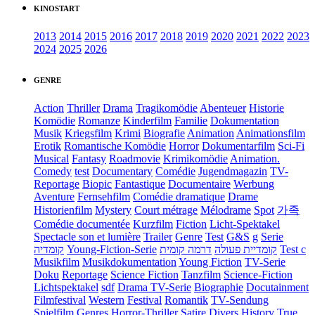
KINOSTART
2013
2014
2015
2016
2017
2018
2019
2020
2021
2022
2023
2024
2025
2026
GENRE
Action
Thriller
Drama
Tragikomödie
Abenteuer
Historie
Komödie
Romanze
Kinderfilm
Familie
Dokumentation
Musik
Kriegsfilm
Krimi
Biografie
Animation
Animationsfilm
Erotik
Romantische Komödie
Horror
Dokumentarfilm
Sci-Fi
Musical
Fantasy
Roadmovie
Krimikomödie
Animation.
Comedy
test
Documentary
Comédie
Jugendmagazin
TV-
Reportage
Biopic
Fantastique
Documentaire
Werbung
Aventure
Fernsehfilm
Comédie dramatique
Drame
Historienfilm
Mystery
Court métrage
Mélodrame
Spot
가족
Comédie documentée
Kurzfilm
Fiction
Licht-Spektakel
Spectacle son et lumière
Trailer
Genre
Test
G&S
g
Serie
קומדיה
Young-Fiction-Serie
דרמה קומית
קומדיית פעולה
Test c
Musikfilm
Musikdokumentation
Young Fiction
TV-Serie
Doku
Reportage
Science Fiction
Tanzfilm
Science-Fiction
Lichtspektakel
sdf
Drama TV-Serie
Biographie
Docutainment
Filmfestival
Western
Festival
Romantik
TV-Sendung
Spielfilm
Genres
Horror-Thriller
Satire
Divers
History
True