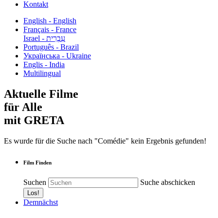
Kontakt
English - English
Français - France
עִבְרִית - Israel
Português - Brazil
Українська - Ukraine
Englis - India
Multilingual
Aktuelle Filme
für Alle
mit GRETA
Es wurde für die Suche nach "Comédie" kein Ergebnis gefunden!
Film Finden
Suchen
Suche abschicken
Demnächst