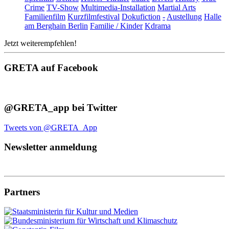
Crime
TV-Show
Multimedia-Installation
Martial Arts
Familienfilm
Kurzfilmfestival
Dokufiction
-
Austellung
Halle
am Berghain Berlin
Familie / Kinder
Kdrama
Jetzt weiterempfehlen!
GRETA auf Facebook
@GRETA_app bei Twitter
Tweets von @GRETA_App
Newsletter anmeldung
Partners