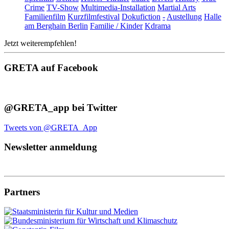
Crime
TV-Show
Multimedia-Installation
Martial Arts
Familienfilm
Kurzfilmfestival
Dokufiction
-
Austellung
Halle
am Berghain Berlin
Familie / Kinder
Kdrama
Jetzt weiterempfehlen!
GRETA auf Facebook
@GRETA_app bei Twitter
Tweets von @GRETA_App
Newsletter anmeldung
Partners