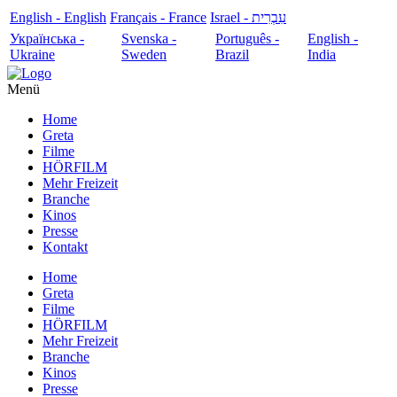
English - English
Français - France
עִבְרִית - Israel
Українська -
Svenska -
Português -
English -
Ukraine
Sweden
Brazil
India
Menü
Home
Greta
Filme
HÖRFILM
Mehr Freizeit
Branche
Kinos
Presse
Kontakt
Home
Greta
Filme
HÖRFILM
Mehr Freizeit
Branche
Kinos
Presse