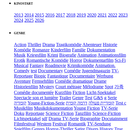
KINOSTART
2013
2014
2015
2016
2017
2018
2019
2020
2021
2022
2023
2024
2025
2026
GENRE
Action
Thriller
Drama
Tragikomödie
Abenteuer
Historie
Komödie
Romanze
Kinderfilm
Familie
Dokumentation
Musik
Kriegsfilm
Krimi
Biografie
Animation
Animationsfilm
Erotik
Romantische Komödie
Horror
Dokumentarfilm
Sci-Fi
Musical
Fantasy
Roadmovie
Krimikomödie
Animation.
Comedy
test
Documentary
Comédie
Jugendmagazin
TV-
Reportage
Biopic
Fantastique
Documentaire
Werbung
Aventure
Fernsehfilm
Comédie dramatique
Drame
Historienfilm
Mystery
Court métrage
Mélodrame
Spot
가족
Comédie documentée
Kurzfilm
Fiction
Licht-Spektakel
Spectacle son et lumière
Trailer
Genre
Test
G&S
g
Serie
קומדיה
Young-Fiction-Serie
דרמה קומית
קומדיית פעולה
Test c
Musikfilm
Musikdokumentation
Young Fiction
TV-Serie
Doku
Reportage
Science Fiction
Tanzfilm
Science-Fiction
Lichtspektakel
sdf
Drama TV-Serie
Biographie
Docutainment
Filmfestival
Western
Festival
Romantik
TV-Sendung
Spielfilm
Genres
Horror-Thriller
Satire
Divers
History
True