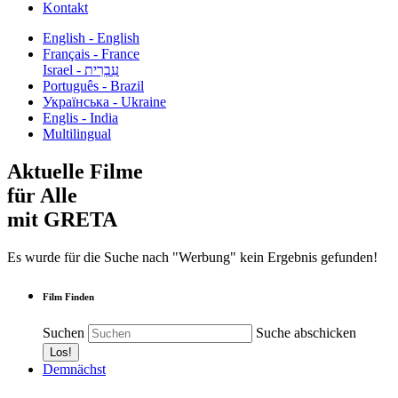
Kontakt
English - English
Français - France
עִבְרִית - Israel
Português - Brazil
Українська - Ukraine
Englis - India
Multilingual
Aktuelle Filme
für Alle
mit GRETA
Es wurde für die Suche nach "Werbung" kein Ergebnis gefunden!
Film Finden
Suchen
Suche abschicken
Demnächst