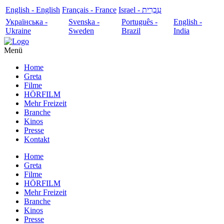
English - English
Français - France
עִבְרִית - Israel
Українська -
Svenska -
Português -
English -
Ukraine
Sweden
Brazil
India
Menü
Home
Greta
Filme
HÖRFILM
Mehr Freizeit
Branche
Kinos
Presse
Kontakt
Home
Greta
Filme
HÖRFILM
Mehr Freizeit
Branche
Kinos
Presse