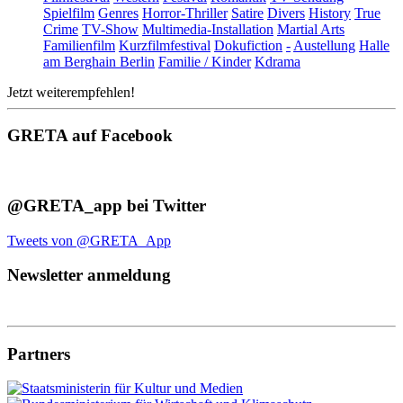
Spielfilm
Genres
Horror-Thriller
Satire
Divers
History
True
Crime
TV-Show
Multimedia-Installation
Martial Arts
Familienfilm
Kurzfilmfestival
Dokufiction
-
Austellung
Halle
am Berghain Berlin
Familie / Kinder
Kdrama
Jetzt weiterempfehlen!
GRETA auf Facebook
@GRETA_app bei Twitter
Tweets von @GRETA_App
Newsletter anmeldung
Partners