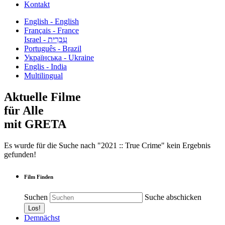
Kontakt
English - English
Français - France
עִבְרִית - Israel
Português - Brazil
Українська - Ukraine
Englis - India
Multilingual
Aktuelle Filme
für Alle
mit GRETA
Es wurde für die Suche nach "2021 :: True Crime" kein Ergebnis
gefunden!
Film Finden
Suchen
Suche abschicken
Demnächst