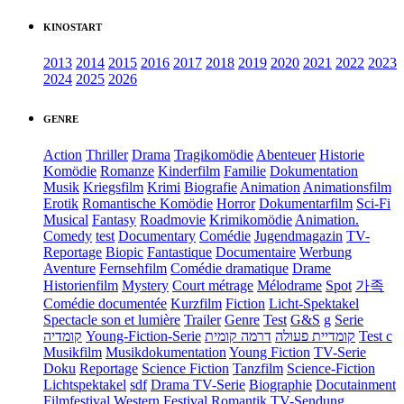
KINOSTART
2013
2014
2015
2016
2017
2018
2019
2020
2021
2022
2023
2024
2025
2026
GENRE
Action
Thriller
Drama
Tragikomödie
Abenteuer
Historie
Komödie
Romanze
Kinderfilm
Familie
Dokumentation
Musik
Kriegsfilm
Krimi
Biografie
Animation
Animationsfilm
Erotik
Romantische Komödie
Horror
Dokumentarfilm
Sci-Fi
Musical
Fantasy
Roadmovie
Krimikomödie
Animation.
Comedy
test
Documentary
Comédie
Jugendmagazin
TV-
Reportage
Biopic
Fantastique
Documentaire
Werbung
Aventure
Fernsehfilm
Comédie dramatique
Drame
Historienfilm
Mystery
Court métrage
Mélodrame
Spot
가족
Comédie documentée
Kurzfilm
Fiction
Licht-Spektakel
Spectacle son et lumière
Trailer
Genre
Test
G&S
g
Serie
קומדיה
Young-Fiction-Serie
דרמה קומית
קומדיית פעולה
Test c
Musikfilm
Musikdokumentation
Young Fiction
TV-Serie
Doku
Reportage
Science Fiction
Tanzfilm
Science-Fiction
Lichtspektakel
sdf
Drama TV-Serie
Biographie
Docutainment
Filmfestival
Western
Festival
Romantik
TV-Sendung