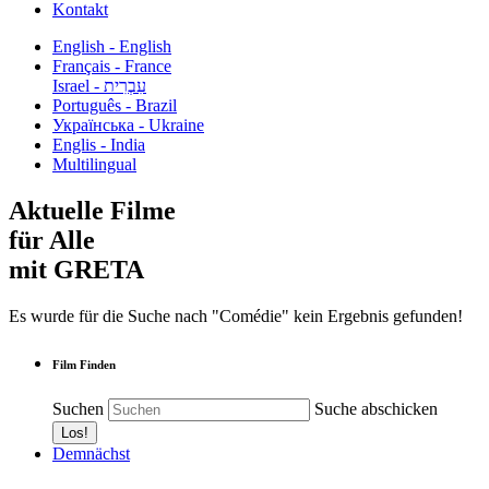
Kontakt
English - English
Français - France
עִבְרִית - Israel
Português - Brazil
Українська - Ukraine
Englis - India
Multilingual
Aktuelle Filme
für Alle
mit GRETA
Es wurde für die Suche nach "Comédie" kein Ergebnis gefunden!
Film Finden
Suchen
Suche abschicken
Demnächst