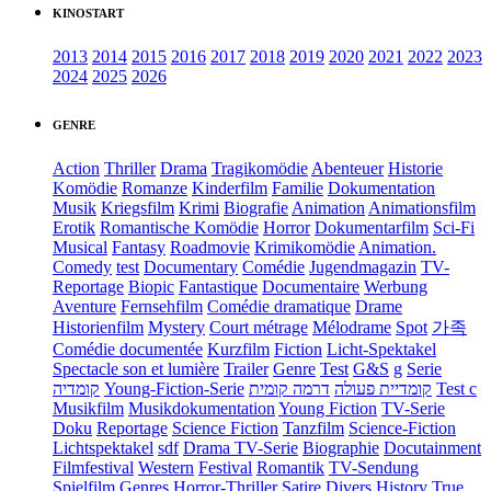
KINOSTART
2013
2014
2015
2016
2017
2018
2019
2020
2021
2022
2023
2024
2025
2026
GENRE
Action
Thriller
Drama
Tragikomödie
Abenteuer
Historie
Komödie
Romanze
Kinderfilm
Familie
Dokumentation
Musik
Kriegsfilm
Krimi
Biografie
Animation
Animationsfilm
Erotik
Romantische Komödie
Horror
Dokumentarfilm
Sci-Fi
Musical
Fantasy
Roadmovie
Krimikomödie
Animation.
Comedy
test
Documentary
Comédie
Jugendmagazin
TV-
Reportage
Biopic
Fantastique
Documentaire
Werbung
Aventure
Fernsehfilm
Comédie dramatique
Drame
Historienfilm
Mystery
Court métrage
Mélodrame
Spot
가족
Comédie documentée
Kurzfilm
Fiction
Licht-Spektakel
Spectacle son et lumière
Trailer
Genre
Test
G&S
g
Serie
קומדיה
Young-Fiction-Serie
דרמה קומית
קומדיית פעולה
Test c
Musikfilm
Musikdokumentation
Young Fiction
TV-Serie
Doku
Reportage
Science Fiction
Tanzfilm
Science-Fiction
Lichtspektakel
sdf
Drama TV-Serie
Biographie
Docutainment
Filmfestival
Western
Festival
Romantik
TV-Sendung
Spielfilm
Genres
Horror-Thriller
Satire
Divers
History
True