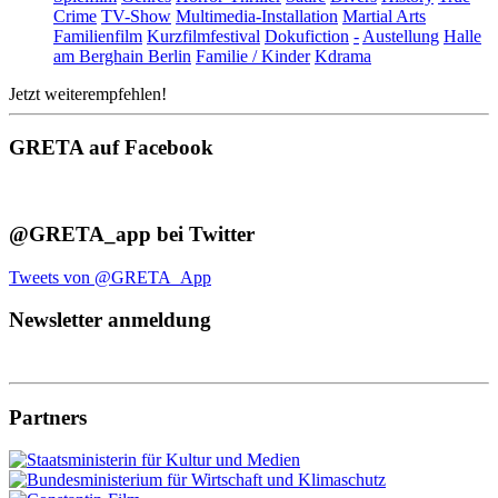
Crime
TV-Show
Multimedia-Installation
Martial Arts
Familienfilm
Kurzfilmfestival
Dokufiction
-
Austellung
Halle
am Berghain Berlin
Familie / Kinder
Kdrama
Jetzt weiterempfehlen!
GRETA auf Facebook
@GRETA_app bei Twitter
Tweets von @GRETA_App
Newsletter anmeldung
Partners