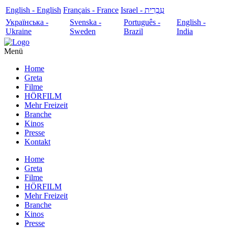
English - English
Français - France
עִבְרִית - Israel
Українська -
Svenska -
Português -
English -
Ukraine
Sweden
Brazil
India
Menü
Home
Greta
Filme
HÖRFILM
Mehr Freizeit
Branche
Kinos
Presse
Kontakt
Home
Greta
Filme
HÖRFILM
Mehr Freizeit
Branche
Kinos
Presse