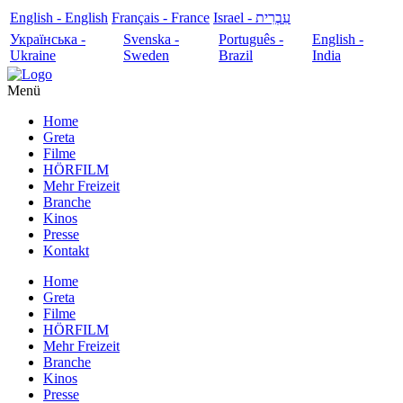
English - English
Français - France
עִבְרִית - Israel
Українська -
Svenska -
Português -
English -
Ukraine
Sweden
Brazil
India
Menü
Home
Greta
Filme
HÖRFILM
Mehr Freizeit
Branche
Kinos
Presse
Kontakt
Home
Greta
Filme
HÖRFILM
Mehr Freizeit
Branche
Kinos
Presse