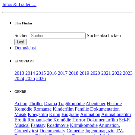
Infos & Trailer →
Film Finden
Suchen
Suche abschicken
Demnächst
KINOSTART
2013
2014
2015
2016
2017
2018
2019
2020
2021
2022
2023
2024
2025
2026
GENRE
Action
Thriller
Drama
Tragikomödie
Abenteuer
Historie
Komödie
Romanze
Kinderfilm
Familie
Dokumentation
Musik
Kriegsfilm
Krimi
Biografie
Animation
Animationsfilm
Erotik
Romantische Komödie
Horror
Dokumentarfilm
Sci-Fi
Musical
Fantasy
Roadmovie
Krimikomödie
Animation.
Comedy
test
Documentary
Comédie
Jugendmagazin
TV-