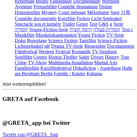
Reportage
Biopic
Fantastique
Documentaire
Werbung
Aventure
Fernsehfilm
Comédie dramatique
Drame
Historienfilm
Mystery
Court métrage
Mélodrame
Spot
가족
Comédie documentée
Kurzfilm
Fiction
Licht-Spektakel
Spectacle son et lumière
Trailer
Genre
Test
G&S
g
Serie
קומדיה
Young-Fiction-Serie
דרמה קומית
קומדיית פעולה
Test c
Musikfilm
Musikdokumentation
Young Fiction
TV-Serie
Doku
Reportage
Science Fiction
Tanzfilm
Science-Fiction
Lichtspektakel
sdf
Drama TV-Serie
Biographie
Docutainment
Filmfestival
Western
Festival
Romantik
TV-Sendung
Spielfilm
Genres
Horror-Thriller
Satire
Divers
History
True
Crime
TV-Show
Multimedia-Installation
Martial Arts
Familienfilm
Kurzfilmfestival
Dokufiction
-
Austellung
Halle
am Berghain Berlin
Familie / Kinder
Kdrama
Jetzt weiterempfehlen!
GRETA auf Facebook
@GRETA_app bei Twitter
Tweets von @GRETA_App