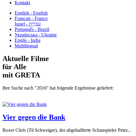
Kontakt
English - English
Français - France
עִבְרִית - Israel
Português - Brazil
Українська - Ukraine
Englis - India
Multilingual
Aktuelle Filme
für Alle
mit GRETA
Ihre Suche nach "2016" hat folgende Ergebnisse geliefert:
Vier gegen die Bank
Boxer Chris (Til Schweiger), der abgehalfterte Schauspieler Peter...