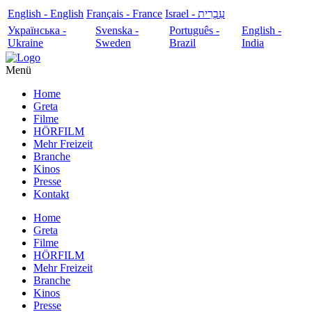
English - English
Français - France
עִבְרִית - Israel
Українська -
Svenska -
Português -
English -
Ukraine
Sweden
Brazil
India
Menü
Home
Greta
Filme
HÖRFILM
Mehr Freizeit
Branche
Kinos
Presse
Kontakt
Home
Greta
Filme
HÖRFILM
Mehr Freizeit
Branche
Kinos
Presse