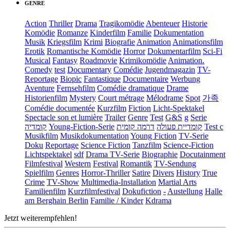
GENRE
Action
Thriller
Drama
Tragikomödie
Abenteuer
Historie
Komödie
Romanze
Kinderfilm
Familie
Dokumentation
Musik
Kriegsfilm
Krimi
Biografie
Animation
Animationsfilm
Erotik
Romantische Komödie
Horror
Dokumentarfilm
Sci-Fi
Musical
Fantasy
Roadmovie
Krimikomödie
Animation.
Comedy
test
Documentary
Comédie
Jugendmagazin
TV-
Reportage
Biopic
Fantastique
Documentaire
Werbung
Aventure
Fernsehfilm
Comédie dramatique
Drame
Historienfilm
Mystery
Court métrage
Mélodrame
Spot
가족
Comédie documentée
Kurzfilm
Fiction
Licht-Spektakel
Spectacle son et lumière
Trailer
Genre
Test
G&S
g
Serie
קומדיה
Young-Fiction-Serie
דרמה קומית
קומדיית פעולה
Test c
Musikfilm
Musikdokumentation
Young Fiction
TV-Serie
Doku
Reportage
Science Fiction
Tanzfilm
Science-Fiction
Lichtspektakel
sdf
Drama TV-Serie
Biographie
Docutainment
Filmfestival
Western
Festival
Romantik
TV-Sendung
Spielfilm
Genres
Horror-Thriller
Satire
Divers
History
True
Crime
TV-Show
Multimedia-Installation
Martial Arts
Familienfilm
Kurzfilmfestival
Dokufiction
-
Austellung
Halle
am Berghain Berlin
Familie / Kinder
Kdrama
Jetzt weiterempfehlen!