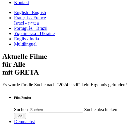
Kontakt
English - English
Français - France
עִבְרִית - Israel
Português - Brazil
Українська - Ukraine
Englis - India
Multilingual
Aktuelle Filme
für Alle
mit GRETA
Es wurde für die Suche nach "2024 :: sdf" kein Ergebnis gefunden!
Film Finden
Suchen
Suche abschicken
Demnächst