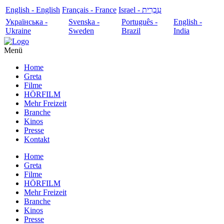
English - English
Français - France
עִבְרִית - Israel
Українська -
Svenska -
Português -
English -
Ukraine
Sweden
Brazil
India
Menü
Home
Greta
Filme
HÖRFILM
Mehr Freizeit
Branche
Kinos
Presse
Kontakt
Home
Greta
Filme
HÖRFILM
Mehr Freizeit
Branche
Kinos
Presse