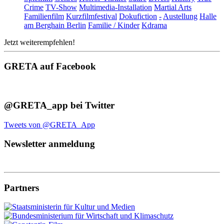
Crime
TV-Show
Multimedia-Installation
Martial Arts
Familienfilm
Kurzfilmfestival
Dokufiction
-
Austellung
Halle
am Berghain Berlin
Familie / Kinder
Kdrama
Jetzt weiterempfehlen!
GRETA auf Facebook
@GRETA_app bei Twitter
Tweets von @GRETA_App
Newsletter anmeldung
Partners