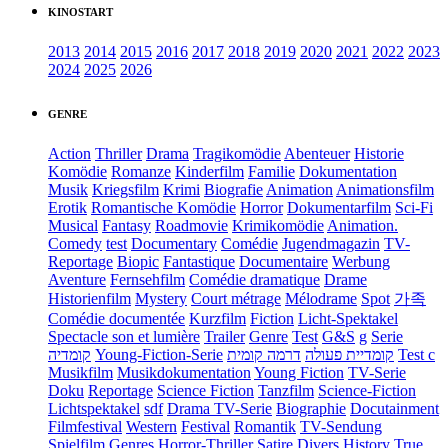
KINOSTART
2013
2014
2015
2016
2017
2018
2019
2020
2021
2022
2023
2024
2025
2026
GENRE
Action
Thriller
Drama
Tragikomödie
Abenteuer
Historie
Komödie
Romanze
Kinderfilm
Familie
Dokumentation
Musik
Kriegsfilm
Krimi
Biografie
Animation
Animationsfilm
Erotik
Romantische Komödie
Horror
Dokumentarfilm
Sci-Fi
Musical
Fantasy
Roadmovie
Krimikomödie
Animation.
Comedy
test
Documentary
Comédie
Jugendmagazin
TV-
Reportage
Biopic
Fantastique
Documentaire
Werbung
Aventure
Fernsehfilm
Comédie dramatique
Drame
Historienfilm
Mystery
Court métrage
Mélodrame
Spot
가족
Comédie documentée
Kurzfilm
Fiction
Licht-Spektakel
Spectacle son et lumière
Trailer
Genre
Test
G&S
g
Serie
קומדיה
Young-Fiction-Serie
דרמה קומית
קומדיית פעולה
Test c
Musikfilm
Musikdokumentation
Young Fiction
TV-Serie
Doku
Reportage
Science Fiction
Tanzfilm
Science-Fiction
Lichtspektakel
sdf
Drama TV-Serie
Biographie
Docutainment
Filmfestival
Western
Festival
Romantik
TV-Sendung
Spielfilm
Genres
Horror-Thriller
Satire
Divers
History
True