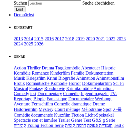
Suchen
Suche abschicken
Demnächst
KINOSTART
2013
2014
2015
2016
2017
2018
2019
2020
2021
2022
2023
2024
2025
2026
GENRE
Action
Thriller
Drama
Tragikomödie
Abenteuer
Historie
Komödie
Romanze
Kinderfilm
Familie
Dokumentation
Musik
Kriegsfilm
Krimi
Biografie
Animation
Animationsfilm
Erotik
Romantische Komödie
Horror
Dokumentarfilm
Sci-Fi
Musical
Fantasy
Roadmovie
Krimikomödie
Animation.
Comedy
test
Documentary
Comédie
Jugendmagazin
TV-
Reportage
Biopic
Fantastique
Documentaire
Werbung
Aventure
Fernsehfilm
Comédie dramatique
Drame
Historienfilm
Mystery
Court métrage
Mélodrame
Spot
가족
Comédie documentée
Kurzfilm
Fiction
Licht-Spektakel
Spectacle son et lumière
Trailer
Genre
Test
G&S
g
Serie
קומדיה
Young-Fiction-Serie
דרמה קומית
קומדיית פעולה
Test c