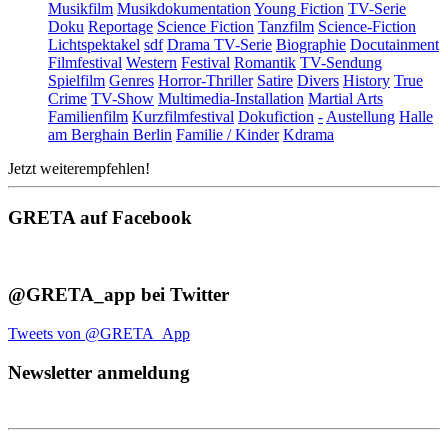
Musikfilm
Musikdokumentation
Young Fiction
TV-Serie
Doku
Reportage
Science Fiction
Tanzfilm
Science-Fiction
Lichtspektakel
sdf
Drama TV-Serie
Biographie
Docutainment
Filmfestival
Western
Festival
Romantik
TV-Sendung
Spielfilm
Genres
Horror-Thriller
Satire
Divers
History
True
Crime
TV-Show
Multimedia-Installation
Martial Arts
Familienfilm
Kurzfilmfestival
Dokufiction
-
Austellung
Halle
am Berghain Berlin
Familie / Kinder
Kdrama
Jetzt weiterempfehlen!
GRETA auf Facebook
@GRETA_app bei Twitter
Tweets von @GRETA_App
Newsletter anmeldung