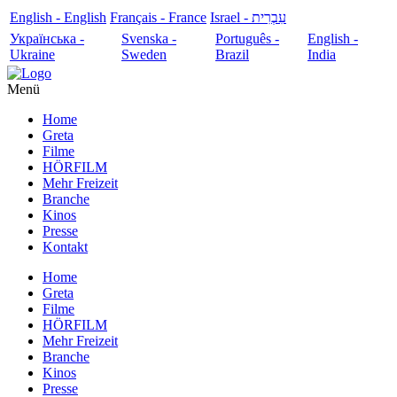
English - English
Français - France
עִבְרִית - Israel
Українська -
Svenska -
Português -
English -
Ukraine
Sweden
Brazil
India
Menü
Home
Greta
Filme
HÖRFILM
Mehr Freizeit
Branche
Kinos
Presse
Kontakt
Home
Greta
Filme
HÖRFILM
Mehr Freizeit
Branche
Kinos
Presse