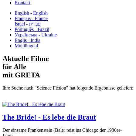
Kontakt
English - English
Français - France
עִבְרִית - Israel
Português - Brazil
Українська - Ukraine
Englis - India
Multilingual
Aktuelle Filme
für Alle
mit GRETA
Ihre Suche nach "Science Fiction" hat folgende Ergebnisse geliefert:
The Bride! - Es lebe die Braut
Der einsame Frankenstein (Bale) reist ins Chicago der 1930er-
Jahre,...