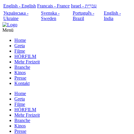
English - English
Français - France
עִבְרִית - Israel
Українська -
Svenska -
Português -
English -
Ukraine
Sweden
Brazil
India
Menü
Home
Greta
Filme
HÖRFILM
Mehr Freizeit
Branche
Kinos
Presse
Kontakt
Home
Greta
Filme
HÖRFILM
Mehr Freizeit
Branche
Kinos
Presse