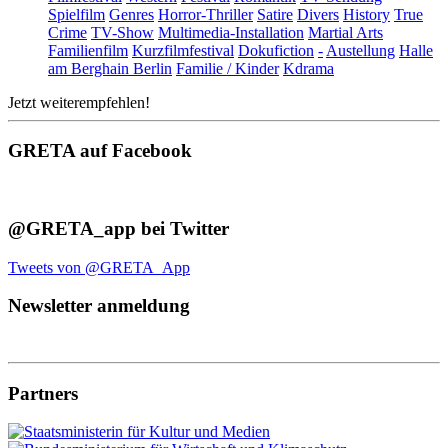
Spielfilm
Genres
Horror-Thriller
Satire
Divers
History
True
Crime
TV-Show
Multimedia-Installation
Martial Arts
Familienfilm
Kurzfilmfestival
Dokufiction
-
Austellung
Halle
am Berghain Berlin
Familie / Kinder
Kdrama
Jetzt weiterempfehlen!
GRETA auf Facebook
@GRETA_app bei Twitter
Tweets von @GRETA_App
Newsletter anmeldung
Partners