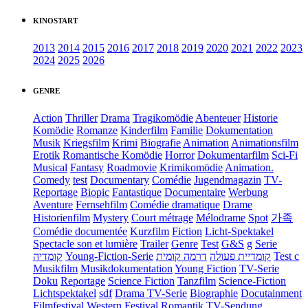
KINOSTART
2013
2014
2015
2016
2017
2018
2019
2020
2021
2022
2023
2024
2025
2026
GENRE
Action
Thriller
Drama
Tragikomödie
Abenteuer
Historie
Komödie
Romanze
Kinderfilm
Familie
Dokumentation
Musik
Kriegsfilm
Krimi
Biografie
Animation
Animationsfilm
Erotik
Romantische Komödie
Horror
Dokumentarfilm
Sci-Fi
Musical
Fantasy
Roadmovie
Krimikomödie
Animation.
Comedy
test
Documentary
Comédie
Jugendmagazin
TV-
Reportage
Biopic
Fantastique
Documentaire
Werbung
Aventure
Fernsehfilm
Comédie dramatique
Drame
Historienfilm
Mystery
Court métrage
Mélodrame
Spot
가족
Comédie documentée
Kurzfilm
Fiction
Licht-Spektakel
Spectacle son et lumière
Trailer
Genre
Test
G&S
g
Serie
קומדיה
Young-Fiction-Serie
דרמה קומית
קומדיית פעולה
Test c
Musikfilm
Musikdokumentation
Young Fiction
TV-Serie
Doku
Reportage
Science Fiction
Tanzfilm
Science-Fiction
Lichtspektakel
sdf
Drama TV-Serie
Biographie
Docutainment
Filmfestival
Western
Festival
Romantik
TV-Sendung