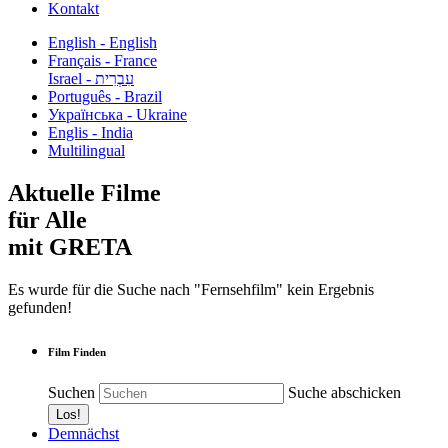
Kontakt
English - English
Français - France
עִבְרִית - Israel
Português - Brazil
Українська - Ukraine
Englis - India
Multilingual
Aktuelle Filme
für Alle
mit GRETA
Es wurde für die Suche nach "Fernsehfilm" kein Ergebnis
gefunden!
Film Finden
Suchen
Suche abschicken
Demnächst