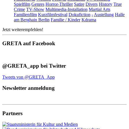
Spielfilm
Genres
Horror-Thriller
Satire
Divers
History
True
Crime
TV-Show
Multimedia-Installation
Martial Arts
Familienfilm
Kurzfilmfestival
Dokufiction
-
Austellung
Halle
am Berghain Berlin
Familie / Kinder
Kdrama
Jetzt weiterempfehlen!
GRETA auf Facebook
@GRETA_app bei Twitter
Tweets von @GRETA_App
Newsletter anmeldung
Partners