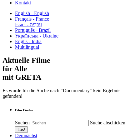
Kontakt
English - English
Français - France
עִבְרִית - Israel
Português - Brazil
Українська - Ukraine
Englis - India
Multilingual
Aktuelle Filme
für Alle
mit GRETA
Es wurde für die Suche nach "Documentary" kein Ergebnis
gefunden!
Film Finden
Suchen
Suche abschicken
Demnächst