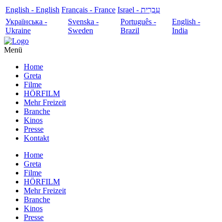
English - English
Français - France
עִבְרִית - Israel
Українська -
Svenska -
Português -
English -
Ukraine
Sweden
Brazil
India
Menü
Home
Greta
Filme
HÖRFILM
Mehr Freizeit
Branche
Kinos
Presse
Kontakt
Home
Greta
Filme
HÖRFILM
Mehr Freizeit
Branche
Kinos
Presse