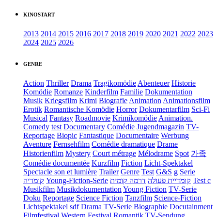
KINOSTART
2013
2014
2015
2016
2017
2018
2019
2020
2021
2022
2023
2024
2025
2026
GENRE
Action
Thriller
Drama
Tragikomödie
Abenteuer
Historie
Komödie
Romanze
Kinderfilm
Familie
Dokumentation
Musik
Kriegsfilm
Krimi
Biografie
Animation
Animationsfilm
Erotik
Romantische Komödie
Horror
Dokumentarfilm
Sci-Fi
Musical
Fantasy
Roadmovie
Krimikomödie
Animation.
Comedy
test
Documentary
Comédie
Jugendmagazin
TV-
Reportage
Biopic
Fantastique
Documentaire
Werbung
Aventure
Fernsehfilm
Comédie dramatique
Drame
Historienfilm
Mystery
Court métrage
Mélodrame
Spot
가족
Comédie documentée
Kurzfilm
Fiction
Licht-Spektakel
Spectacle son et lumière
Trailer
Genre
Test
G&S
g
Serie
קומדיה
Young-Fiction-Serie
דרמה קומית
קומדיית פעולה
Test c
Musikfilm
Musikdokumentation
Young Fiction
TV-Serie
Doku
Reportage
Science Fiction
Tanzfilm
Science-Fiction
Lichtspektakel
sdf
Drama TV-Serie
Biographie
Docutainment
Filmfestival
Western
Festival
Romantik
TV-Sendung