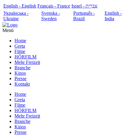
English - English
Français - France
עִבְרִית - Israel
Українська -
Svenska -
Português -
English -
Ukraine
Sweden
Brazil
India
Menü
Home
Greta
Filme
HÖRFILM
Mehr Freizeit
Branche
Kinos
Presse
Kontakt
Home
Greta
Filme
HÖRFILM
Mehr Freizeit
Branche
Kinos
Presse