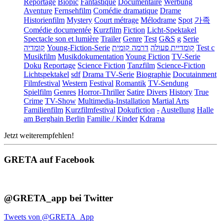
Reportage
Biopic
Fantastique
Documentaire
Werbung
Aventure
Fernsehfilm
Comédie dramatique
Drame
Historienfilm
Mystery
Court métrage
Mélodrame
Spot
가족
Comédie documentée
Kurzfilm
Fiction
Licht-Spektakel
Spectacle son et lumière
Trailer
Genre
Test
G&S
g
Serie
קומדיה
Young-Fiction-Serie
דרמה קומית
קומדיית פעולה
Test c
Musikfilm
Musikdokumentation
Young Fiction
TV-Serie
Doku
Reportage
Science Fiction
Tanzfilm
Science-Fiction
Lichtspektakel
sdf
Drama TV-Serie
Biographie
Docutainment
Filmfestival
Western
Festival
Romantik
TV-Sendung
Spielfilm
Genres
Horror-Thriller
Satire
Divers
History
True
Crime
TV-Show
Multimedia-Installation
Martial Arts
Familienfilm
Kurzfilmfestival
Dokufiction
-
Austellung
Halle
am Berghain Berlin
Familie / Kinder
Kdrama
Jetzt weiterempfehlen!
GRETA auf Facebook
@GRETA_app bei Twitter
Tweets von @GRETA_App