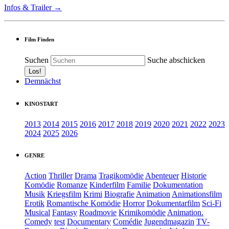
Infos & Trailer →
Film Finden
Suchen
Suche abschicken
Demnächst
KINOSTART
2013
2014
2015
2016
2017
2018
2019
2020
2021
2022
2023
2024
2025
2026
GENRE
Action
Thriller
Drama
Tragikomödie
Abenteuer
Historie
Komödie
Romanze
Kinderfilm
Familie
Dokumentation
Musik
Kriegsfilm
Krimi
Biografie
Animation
Animationsfilm
Erotik
Romantische Komödie
Horror
Dokumentarfilm
Sci-Fi
Musical
Fantasy
Roadmovie
Krimikomödie
Animation.
Comedy
test
Documentary
Comédie
Jugendmagazin
TV-