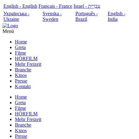
English - English
Français - France
עִבְרִית - Israel
Українська -
Svenska -
Português -
English -
Ukraine
Sweden
Brazil
India
Menü
Home
Greta
Filme
HÖRFILM
Mehr Freizeit
Branche
Kinos
Presse
Kontakt
Home
Greta
Filme
HÖRFILM
Mehr Freizeit
Branche
Kinos
Presse