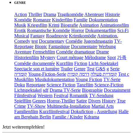
GENRE
Action
Thriller
Drama
Tragikomödie
Abenteuer
Historie
Komödie
Romanze
Kinderfilm
Familie
Dokumentation
Musik
Kriegsfilm
Krimi
Biografie
Animation
Animationsfilm
Erotik
Romantische Komödie
Horror
Dokumentarfilm
Sci-Fi
Musical
Fantasy
Roadmovie
Krimikomödie
Animation.
Comedy
test
Documentary
Comédie
Jugendmagazin
TV-
Reportage
Biopic
Fantastique
Documentaire
Werbung
Aventure
Fernsehfilm
Comédie dramatique
Drame
Historienfilm
Mystery
Court métrage
Mélodrame
Spot
가족
Comédie documentée
Kurzfilm
Fiction
Licht-Spektakel
Spectacle son et lumière
Trailer
Genre
Test
G&S
g
Serie
קומדיה
Young-Fiction-Serie
דרמה קומית
קומדיית פעולה
Test c
Musikfilm
Musikdokumentation
Young Fiction
TV-Serie
Doku
Reportage
Science Fiction
Tanzfilm
Science-Fiction
Lichtspektakel
sdf
Drama TV-Serie
Biographie
Docutainment
Filmfestival
Western
Festival
Romantik
TV-Sendung
Spielfilm
Genres
Horror-Thriller
Satire
Divers
History
True
Crime
TV-Show
Multimedia-Installation
Martial Arts
Familienfilm
Kurzfilmfestival
Dokufiction
-
Austellung
Halle
am Berghain Berlin
Familie / Kinder
Kdrama
Jetzt weiterempfehlen!