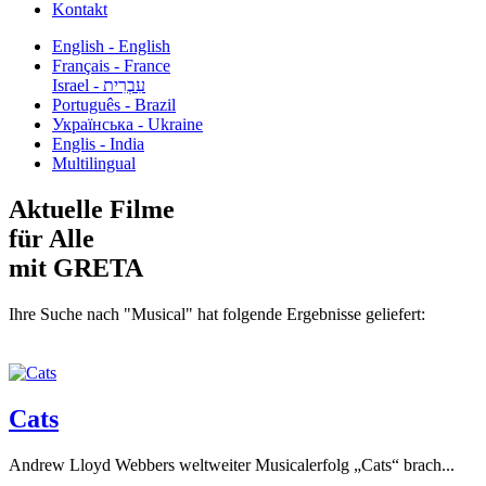
Kontakt
English - English
Français - France
עִבְרִית - Israel
Português - Brazil
Українська - Ukraine
Englis - India
Multilingual
Aktuelle Filme
für Alle
mit GRETA
Ihre Suche nach "Musical" hat folgende Ergebnisse geliefert:
Cats
Andrew Lloyd Webbers weltweiter Musicalerfolg „Cats“ brach...