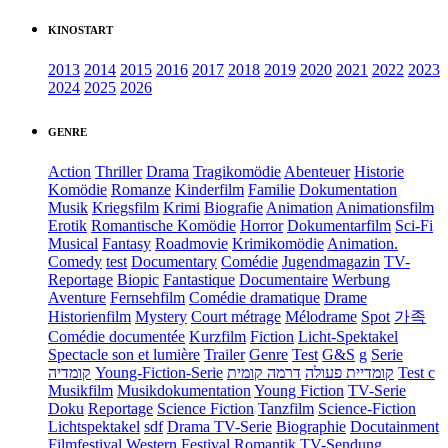
KINOSTART
2013
2014
2015
2016
2017
2018
2019
2020
2021
2022
2023
2024
2025
2026
GENRE
Action
Thriller
Drama
Tragikomödie
Abenteuer
Historie
Komödie
Romanze
Kinderfilm
Familie
Dokumentation
Musik
Kriegsfilm
Krimi
Biografie
Animation
Animationsfilm
Erotik
Romantische Komödie
Horror
Dokumentarfilm
Sci-Fi
Musical
Fantasy
Roadmovie
Krimikomödie
Animation.
Comedy
test
Documentary
Comédie
Jugendmagazin
TV-
Reportage
Biopic
Fantastique
Documentaire
Werbung
Aventure
Fernsehfilm
Comédie dramatique
Drame
Historienfilm
Mystery
Court métrage
Mélodrame
Spot
가족
Comédie documentée
Kurzfilm
Fiction
Licht-Spektakel
Spectacle son et lumière
Trailer
Genre
Test
G&S
g
Serie
קומדיה
Young-Fiction-Serie
דרמה קומית
קומדיית פעולה
Test c
Musikfilm
Musikdokumentation
Young Fiction
TV-Serie
Doku
Reportage
Science Fiction
Tanzfilm
Science-Fiction
Lichtspektakel
sdf
Drama TV-Serie
Biographie
Docutainment
Filmfestival
Western
Festival
Romantik
TV-Sendung