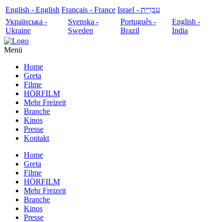
English - English
Français - France
עִבְרִית - Israel
Українська -
Svenska -
Português -
English -
Ukraine
Sweden
Brazil
India
Menü
Home
Greta
Filme
HÖRFILM
Mehr Freizeit
Branche
Kinos
Presse
Kontakt
Home
Greta
Filme
HÖRFILM
Mehr Freizeit
Branche
Kinos
Presse