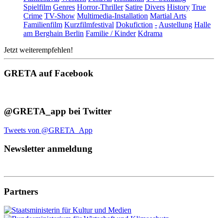
Spielfilm
Genres
Horror-Thriller
Satire
Divers
History
True
Crime
TV-Show
Multimedia-Installation
Martial Arts
Familienfilm
Kurzfilmfestival
Dokufiction
-
Austellung
Halle
am Berghain Berlin
Familie / Kinder
Kdrama
Jetzt weiterempfehlen!
GRETA auf Facebook
@GRETA_app bei Twitter
Tweets von @GRETA_App
Newsletter anmeldung
Partners