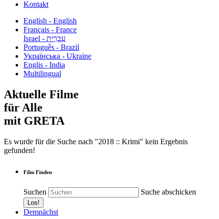
Kontakt
English - English
Français - France
עִבְרִית - Israel
Português - Brazil
Українська - Ukraine
Englis - India
Multilingual
Aktuelle Filme
für Alle
mit GRETA
Es wurde für die Suche nach "2018 :: Krimi" kein Ergebnis
gefunden!
Film Finden
Suchen
Suche abschicken
Demnächst