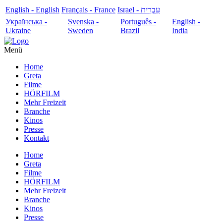
English - English
Français - France
עִבְרִית - Israel
Українська -
Svenska -
Português -
English -
Ukraine
Sweden
Brazil
India
Menü
Home
Greta
Filme
HÖRFILM
Mehr Freizeit
Branche
Kinos
Presse
Kontakt
Home
Greta
Filme
HÖRFILM
Mehr Freizeit
Branche
Kinos
Presse