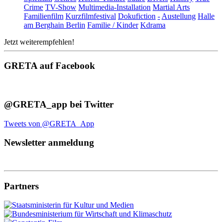
Crime
TV-Show
Multimedia-Installation
Martial Arts
Familienfilm
Kurzfilmfestival
Dokufiction
-
Austellung
Halle
am Berghain Berlin
Familie / Kinder
Kdrama
Jetzt weiterempfehlen!
GRETA auf Facebook
@GRETA_app bei Twitter
Tweets von @GRETA_App
Newsletter anmeldung
Partners