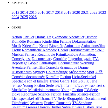
KINOSTART
2013
2014
2015
2016
2017
2018
2019
2020
2021
2022
2023
2024
2025
2026
GENRE
Action
Thriller
Drama
Tragikomödie
Abenteuer
Historie
Komödie
Romanze
Kinderfilm
Familie
Dokumentation
Musik
Kriegsfilm
Krimi
Biografie
Animation
Animationsfilm
Erotik
Romantische Komödie
Horror
Dokumentarfilm
Sci-Fi
Musical
Fantasy
Roadmovie
Krimikomödie
Animation.
Comedy
test
Documentary
Comédie
Jugendmagazin
TV-
Reportage
Biopic
Fantastique
Documentaire
Werbung
Aventure
Fernsehfilm
Comédie dramatique
Drame
Historienfilm
Mystery
Court métrage
Mélodrame
Spot
가족
Comédie documentée
Kurzfilm
Fiction
Licht-Spektakel
Spectacle son et lumière
Trailer
Genre
Test
G&S
g
Serie
קומדיה
Young-Fiction-Serie
דרמה קומית
קומדיית פעולה
Test c
Musikfilm
Musikdokumentation
Young Fiction
TV-Serie
Doku
Reportage
Science Fiction
Tanzfilm
Science-Fiction
Lichtspektakel
sdf
Drama TV-Serie
Biographie
Docutainment
Filmfestival
Western
Festival
Romantik
TV-Sendung
Spielfilm
Genres
Horror-Thriller
Satire
Divers
History
True