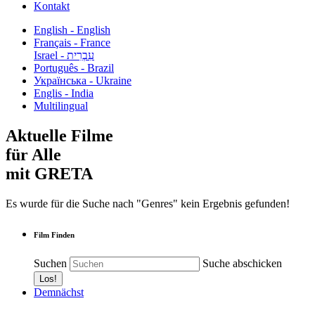
Kontakt
English - English
Français - France
עִבְרִית - Israel
Português - Brazil
Українська - Ukraine
Englis - India
Multilingual
Aktuelle Filme
für Alle
mit GRETA
Es wurde für die Suche nach "Genres" kein Ergebnis gefunden!
Film Finden
Suchen
Suche abschicken
Demnächst