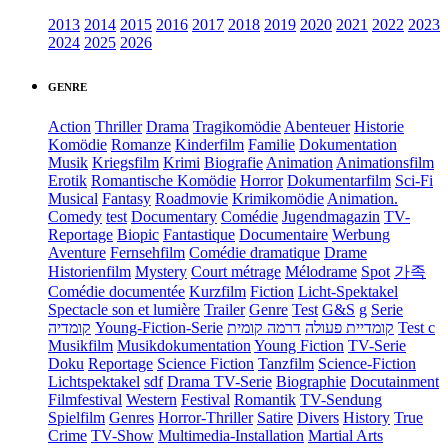
2013
2014
2015
2016
2017
2018
2019
2020
2021
2022
2023
2024
2025
2026
GENRE
Action
Thriller
Drama
Tragikomödie
Abenteuer
Historie
Komödie
Romanze
Kinderfilm
Familie
Dokumentation
Musik
Kriegsfilm
Krimi
Biografie
Animation
Animationsfilm
Erotik
Romantische Komödie
Horror
Dokumentarfilm
Sci-Fi
Musical
Fantasy
Roadmovie
Krimikomödie
Animation.
Comedy
test
Documentary
Comédie
Jugendmagazin
TV-
Reportage
Biopic
Fantastique
Documentaire
Werbung
Aventure
Fernsehfilm
Comédie dramatique
Drame
Historienfilm
Mystery
Court métrage
Mélodrame
Spot
가족
Comédie documentée
Kurzfilm
Fiction
Licht-Spektakel
Spectacle son et lumière
Trailer
Genre
Test
G&S
g
Serie
קומדיה
Young-Fiction-Serie
דרמה קומית
קומדיית פעולה
Test c
Musikfilm
Musikdokumentation
Young Fiction
TV-Serie
Doku
Reportage
Science Fiction
Tanzfilm
Science-Fiction
Lichtspektakel
sdf
Drama TV-Serie
Biographie
Docutainment
Filmfestival
Western
Festival
Romantik
TV-Sendung
Spielfilm
Genres
Horror-Thriller
Satire
Divers
History
True
Crime
TV-Show
Multimedia-Installation
Martial Arts