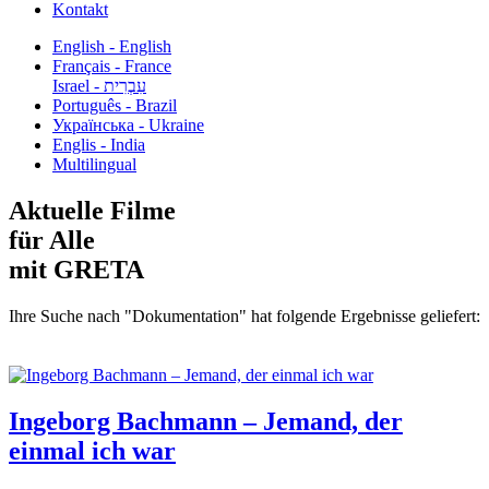
Kontakt
English - English
Français - France
עִבְרִית - Israel
Português - Brazil
Українська - Ukraine
Englis - India
Multilingual
Aktuelle Filme
für Alle
mit GRETA
Ihre Suche nach "Dokumentation" hat folgende Ergebnisse geliefert:
Ingeborg Bachmann – Jemand, der
einmal ich war