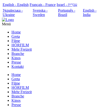
English - English
Français - France
עִבְרִית - Israel
Українська -
Svenska -
Português -
English -
Ukraine
Sweden
Brazil
India
Menü
Home
Greta
Filme
HÖRFILM
Mehr Freizeit
Branche
Kinos
Presse
Kontakt
Home
Greta
Filme
HÖRFILM
Mehr Freizeit
Branche
Kinos
Presse