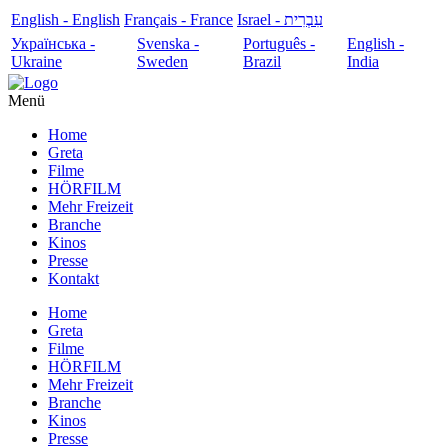
English - English
Français - France
עִבְרִית - Israel
Українська -
Svenska -
Português -
English -
Ukraine
Sweden
Brazil
India
Menü
Home
Greta
Filme
HÖRFILM
Mehr Freizeit
Branche
Kinos
Presse
Kontakt
Home
Greta
Filme
HÖRFILM
Mehr Freizeit
Branche
Kinos
Presse