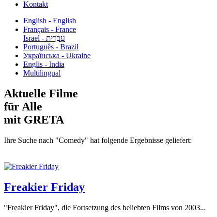
Kontakt
English - English
Français - France
עִבְרִית - Israel
Português - Brazil
Українська - Ukraine
Englis - India
Multilingual
Aktuelle Filme
für Alle
mit GRETA
Ihre Suche nach "Comedy" hat folgende Ergebnisse geliefert:
Freakier Friday
"Freakier Friday", die Fortsetzung des beliebten Films von 2003...