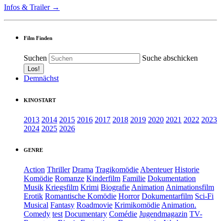
Infos & Trailer →
Film Finden
Suchen
Suche abschicken
Demnächst
KINOSTART
2013
2014
2015
2016
2017
2018
2019
2020
2021
2022
2023
2024
2025
2026
GENRE
Action
Thriller
Drama
Tragikomödie
Abenteuer
Historie
Komödie
Romanze
Kinderfilm
Familie
Dokumentation
Musik
Kriegsfilm
Krimi
Biografie
Animation
Animationsfilm
Erotik
Romantische Komödie
Horror
Dokumentarfilm
Sci-Fi
Musical
Fantasy
Roadmovie
Krimikomödie
Animation.
Comedy
test
Documentary
Comédie
Jugendmagazin
TV-