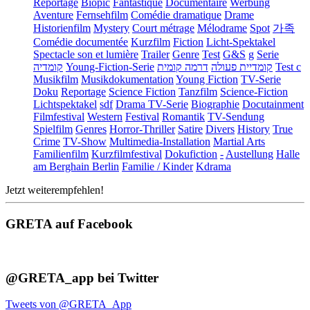
Reportage
Biopic
Fantastique
Documentaire
Werbung
Aventure
Fernsehfilm
Comédie dramatique
Drame
Historienfilm
Mystery
Court métrage
Mélodrame
Spot
가족
Comédie documentée
Kurzfilm
Fiction
Licht-Spektakel
Spectacle son et lumière
Trailer
Genre
Test
G&S
g
Serie
קומדיה
Young-Fiction-Serie
דרמה קומית
קומדיית פעולה
Test c
Musikfilm
Musikdokumentation
Young Fiction
TV-Serie
Doku
Reportage
Science Fiction
Tanzfilm
Science-Fiction
Lichtspektakel
sdf
Drama TV-Serie
Biographie
Docutainment
Filmfestival
Western
Festival
Romantik
TV-Sendung
Spielfilm
Genres
Horror-Thriller
Satire
Divers
History
True
Crime
TV-Show
Multimedia-Installation
Martial Arts
Familienfilm
Kurzfilmfestival
Dokufiction
-
Austellung
Halle
am Berghain Berlin
Familie / Kinder
Kdrama
Jetzt weiterempfehlen!
GRETA auf Facebook
@GRETA_app bei Twitter
Tweets von @GRETA_App