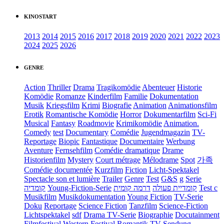
KINOSTART
2013
2014
2015
2016
2017
2018
2019
2020
2021
2022
2023
2024
2025
2026
GENRE
Action
Thriller
Drama
Tragikomödie
Abenteuer
Historie
Komödie
Romanze
Kinderfilm
Familie
Dokumentation
Musik
Kriegsfilm
Krimi
Biografie
Animation
Animationsfilm
Erotik
Romantische Komödie
Horror
Dokumentarfilm
Sci-Fi
Musical
Fantasy
Roadmovie
Krimikomödie
Animation.
Comedy
test
Documentary
Comédie
Jugendmagazin
TV-
Reportage
Biopic
Fantastique
Documentaire
Werbung
Aventure
Fernsehfilm
Comédie dramatique
Drame
Historienfilm
Mystery
Court métrage
Mélodrame
Spot
가족
Comédie documentée
Kurzfilm
Fiction
Licht-Spektakel
Spectacle son et lumière
Trailer
Genre
Test
G&S
g
Serie
קומדיה
Young-Fiction-Serie
דרמה קומית
קומדיית פעולה
Test c
Musikfilm
Musikdokumentation
Young Fiction
TV-Serie
Doku
Reportage
Science Fiction
Tanzfilm
Science-Fiction
Lichtspektakel
sdf
Drama TV-Serie
Biographie
Docutainment
Filmfestival
Western
Festival
Romantik
TV-Sendung