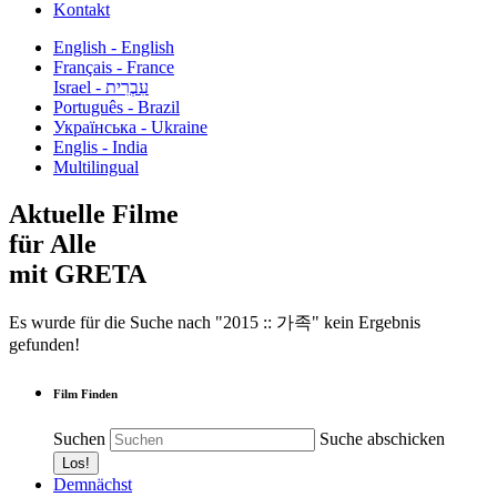
Kontakt
English - English
Français - France
עִבְרִית - Israel
Português - Brazil
Українська - Ukraine
Englis - India
Multilingual
Aktuelle Filme
für Alle
mit GRETA
Es wurde für die Suche nach "2015 :: 가족" kein Ergebnis
gefunden!
Film Finden
Suchen
Suche abschicken
Demnächst