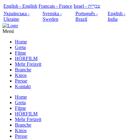
English - English
Français - France
עִבְרִית - Israel
Українська -
Svenska -
Português -
English -
Ukraine
Sweden
Brazil
India
Menü
Home
Greta
Filme
HÖRFILM
Mehr Freizeit
Branche
Kinos
Presse
Kontakt
Home
Greta
Filme
HÖRFILM
Mehr Freizeit
Branche
Kinos
Presse