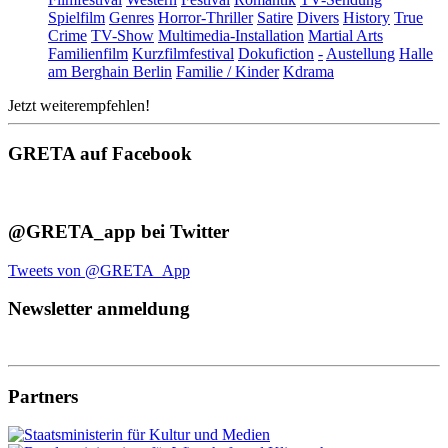
Spielfilm
Genres
Horror-Thriller
Satire
Divers
History
True
Crime
TV-Show
Multimedia-Installation
Martial Arts
Familienfilm
Kurzfilmfestival
Dokufiction
-
Austellung
Halle
am Berghain Berlin
Familie / Kinder
Kdrama
Jetzt weiterempfehlen!
GRETA auf Facebook
@GRETA_app bei Twitter
Tweets von @GRETA_App
Newsletter anmeldung
Partners